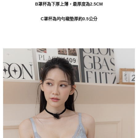
B罩杯為下厚上薄，最厚度為2.5CM
C罩杯為均勻襯墊厚約0.5公分