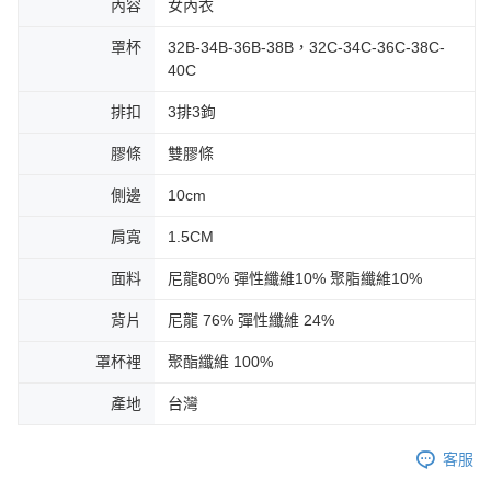
內容
女內衣
罩杯
32B-34B-36B-38B，32C-34C-36C-38C-
40C
排扣
3排3鉤
膠條
雙膠條
側邊
10cm
肩寬
1.5CM
面料
尼龍80% 彈性纖維10% 聚脂纖維10%
背片
尼龍 76% 彈性纖維 24%
罩杯裡
聚酯纖維 100%
產地
台灣
客服