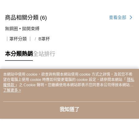
商品相關分類 (6)
查看全部
無鋼圈 • 拋開束縛
｜罩杯分類 ｜
B罩杯
本分類熱銷
全站排行
本網站中使用 cookie，欲查詢有關本網站使用 cookie 方式之詳情，及若您不希
熱門標籤
望在電腦上使用 cookie 時應如何變更電腦的 cookie 設定，請參閱本網站「
隱私
權條款
」之 Cookie 聲明。您繼續使用本網站即表示您同意本公司得按本網站使
用條款之 Cookie 聲明使用 cookie。
了解更多 >
我知道了