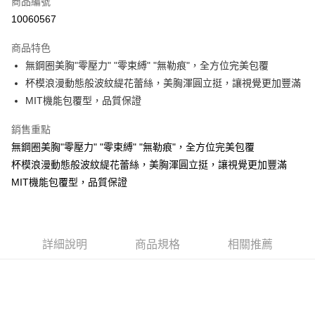
商品編號
超商取貨付款
10060567
LINE Pay
商品特色
Apple Pay
無鋼圈美胸"零壓力" "零束縛" "無勒痕"，全方位完美包覆
杯模浪漫動態般波紋緹花蕾絲，美胸渾圓立挺，讓視覺更加豐滿
街口支付
MIT機能包覆型，品質保證
悠遊付
銷售重點
ATM付款
無鋼圈美胸"零壓力" "零束縛" "無勒痕"，全方位完美包覆
杯模浪漫動態般波紋緹花蕾絲，美胸渾圓立挺，讓視覺更加豐滿
貨到付款
MIT機能包覆型，品質保證
運送方式
全家取貨付款
每筆NT$70，滿NT$799(含以上)免運費
詳細說明
商品規格
相關推薦
付款後全家取貨
每筆NT$70，滿NT$799(含以上)免運費
萊爾富取貨付款