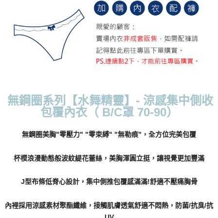
每筆NT$70，滿NT$799(含以上)免運費
付款後萊爾富取貨
每筆NT$70，滿NT$799(含以上)免運費
7-11取貨付款
每筆NT$70，滿NT$798(含以上)免運費
付款後7-11取貨
無鋼圈系列【水舞精靈】- 涼感集中側收
每筆NT$70，滿NT$799(含以上)免運費
包覆內衣（ B/C罩 70-90）
宅配
無鋼圈美胸"零壓力" "零束縛" "無勒痕"，全方位完美包覆
每筆NT$70，滿NT$799(含以上)免運費
離島宅配
杯模浪漫動態般波紋緹花蕾絲，美胸渾圓立挺，讓視覺更加豐滿
每筆NT$100
J型布條低脊心設計，集中側推包覆感滿滿!舒適不壓痛胸骨
貨到付款
每筆NT$110，滿NT$1,000(含以上)免運費
內裡採用涼感素材聚酯纖維，接觸肌膚透氣舒適不悶熱，防菌/抗臭/抗
UV
國際配送
查看運費