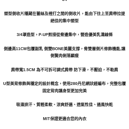
塑型側收片隱藏在蕾絲及裡打之間的側收片，能由下往上至肩帶拉提
絕佳的集中塑型
3/4罩造型，P-UP剪接從脅邊集中，營造優美乳溝線條
側邊高11CM包覆副乳 側雙BONE美麗支撐，脅雙層側片修飾機能,讓
側贅肉俐落顯瘦
肩帶寬1.5CM 為不可拆可調式肩帶 防下滑，不壓迫，不勒肩
U型美背修飾與穩定的設計概念，使用280丹尼網狀經編布，完整包覆
固定背肉讓身型更加完美
吸濕排汗、質輕柔軟、涼爽舒適、透氣性佳、通風快乾
MIT保證更適合您的內衣