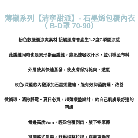
每筆NT$70，滿NT$799(含以上)免運費
薄襯系列【清寧甜派】- 石墨烯包覆內衣
付款後萊爾富取貨
（ B-D罩 70-90）
每筆NT$70，滿NT$799(含以上)免運費
7-11取貨付款
粉色款嚴選涼爽素材 接觸肌膚會產生1-2度C瞬間涼感
每筆NT$70，滿NT$798(含以上)免運費
此纖維同時也是異形斷面纖維，能迅速吸收汗水，並引導至布料
付款後7-11取貨
每筆NT$70，滿NT$799(含以上)免運費
外層使其快速蒸發，使皮膚保持乾爽、透氣
宅配
灰色/深藍款內襯添加石墨烯纖維，能有效抑菌防螨、改善
每筆NT$70，滿NT$799(含以上)免運費
離島宅配
微循環、消除靜電。夏日必買，超薄襯墊設計，給自己肌膚最舒適的
每筆NT$100
呵護
貨到付款
脅邊高度9cm，輕盈包覆側肉、腋下零摩擦
每筆NT$110，滿NT$1,000(含以上)免運費
可調整式肩帶，舒壓調整拉提，穿著更穩定
國際配送
查看運費