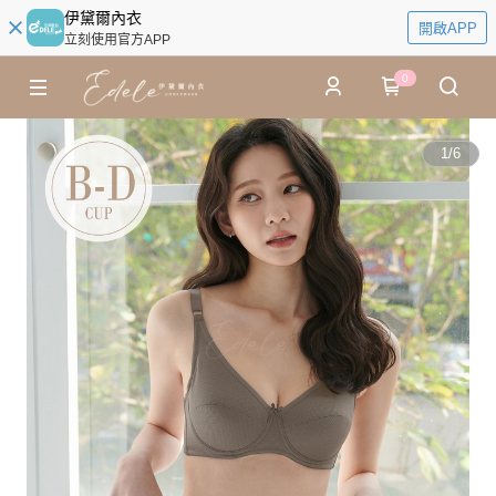
伊黛爾內衣
開啟APP
立刻使用官方APP
0
1
/
6