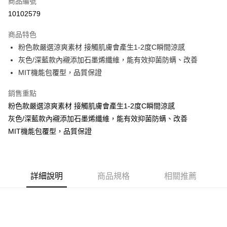
商品編號
超商取貨付款
10102579
LINE Pay
商品特色
Apple Pay
粉色款嚴選涼爽素材 接觸肌膚會產生1-2度C瞬間涼感
灰色/深藍款內襯添加石墨烯纖維，能有效抑菌防螨、改善
街口支付
MIT機能包覆型，品質保證
悠遊付
銷售重點
ATM付款
粉色款嚴選涼爽素材 接觸肌膚會產生1-2度C瞬間涼感
灰色/深藍款內襯添加石墨烯纖維，能有效抑菌防螨、改善
貨到付款
MIT機能包覆型，品質保證
運送方式
全家取貨付款
每筆NT$70，滿NT$799(含以上)免運費
詳細說明
商品規格
相關推薦
付款後全家取貨
每筆NT$70，滿NT$799(含以上)免運費
萊爾富取貨付款