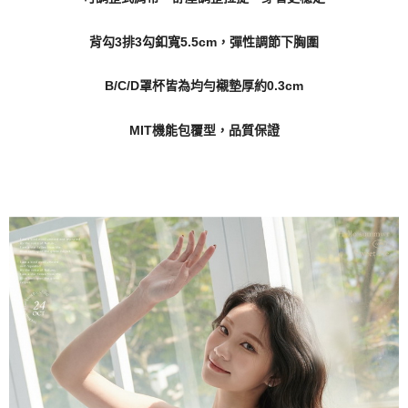
背勾3排3勾釦寬5.5cm，彈性調節下胸圍
B/C/D罩杯皆為均勻襯墊厚約0.3cm
MIT機能包覆型，品質保證