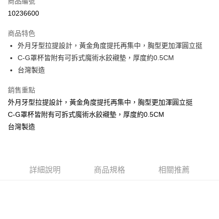
商品編號
超商取貨付款
10236600
LINE Pay
商品特色
Apple Pay
外月牙型拉提設計，黃金角度提托再集中，胸型更加渾圓立挺
C-G罩杯皆附有可拆式魔術水餃襯墊，厚度約0.5CM
街口支付
台灣製造
悠遊付
銷售重點
ATM付款
外月牙型拉提設計，黃金角度提托再集中，胸型更加渾圓立挺
C-G罩杯皆附有可拆式魔術水餃襯墊，厚度約0.5CM
貨到付款
台灣製造
運送方式
全家取貨付款
每筆NT$70，滿NT$799(含以上)免運費
詳細說明
商品規格
相關推薦
付款後全家取貨
每筆NT$70，滿NT$799(含以上)免運費
萊爾富取貨付款