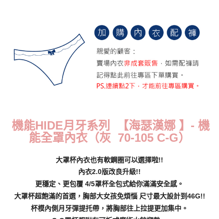
每筆NT$70，滿NT$799(含以上)免運費
付款後萊爾富取貨
每筆NT$70，滿NT$799(含以上)免運費
7-11取貨付款
每筆NT$70，滿NT$798(含以上)免運費
付款後7-11取貨
每筆NT$70，滿NT$799(含以上)免運費
機能HIDE月牙系列 【海瑟漢娜 】
- 機
宅配
能全罩內衣（灰 70-105 C-G）
每筆NT$70，滿NT$799(含以上)免運費
離島宅配
大罩杯內衣也有軟鋼圈可以選擇啦!!
每筆NT$100
內衣2.0版改良升級!!
更穩定、更包覆 4/5罩杯全包式給你滿滿安全感。
貨到付款
大罩杯超飽滿的首選，胸部大女孩免煩惱 尺寸最大設計到46G!!
每筆NT$110，滿NT$1,000(含以上)免運費
杯模內側月牙彈提托帶，將胸部往上拉提更加集中。
國際配送
查看運費