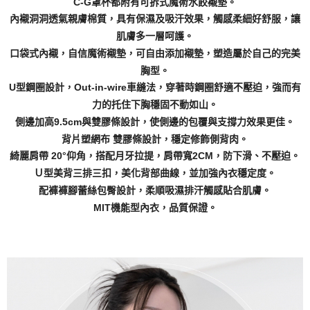
C-G罩杯都附有可拆式魔術水餃襯墊。
內襯洞洞透氣親膚棉質，具有保濕及吸汗效果，觸感柔細好舒服，讓
肌膚多一層呵護。
口袋式內襯，自信魔術襯墊，可自由添加襯墊，塑造屬於自己的完美
胸型。
U型鋼圈設計，Out-in-wire車縫法，穿著時鋼圈舒適不壓迫，強而有
力的托住下胸穩固不動如山。
側邊加高9.5cm與雙膠條設計，使側邊的包覆與支撐力效果更佳。
背片塑網布 雙膠條設計，穩定修飾側背肉。
綺麗肩帶 20°仰角，搭配月牙拉提，肩帶寬2CM，防下滑、不壓迫。
Ｕ型美背三排三扣，美化背部曲線，並加強內衣穩定度。
配褲褲腳蕾絲包臀設計，柔順吸濕排汗觸感貼合肌膚。
MIT機能型內衣，品質保證。