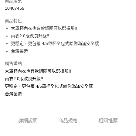
商品編號
超商取貨付款
10407455
LINE Pay
商品特色
Apple Pay
大罩杯內衣也有軟鋼圈可以選擇啦!!
內衣2.0版改良升級!!
街口支付
更穩定、更包覆 4/5罩杯全包式給你滿滿安全感
悠遊付
台灣製造
ATM付款
銷售重點
大罩杯內衣也有軟鋼圈可以選擇啦!!
貨到付款
內衣2.0版改良升級!!
更穩定、更包覆 4/5罩杯全包式給你滿滿安全感
運送方式
台灣製造
全家取貨付款
每筆NT$70，滿NT$799(含以上)免運費
付款後全家取貨
詳細說明
商品規格
相關推薦
每筆NT$70，滿NT$799(含以上)免運費
萊爾富取貨付款