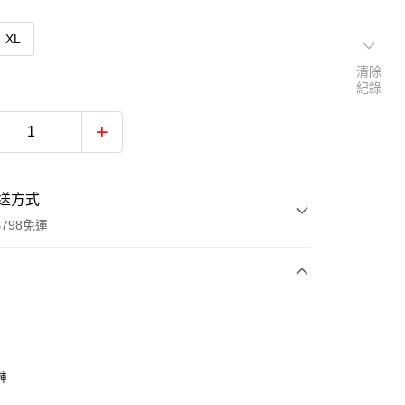
XL
清除
紀錄
送方式
798免運
次付款
付款
褲