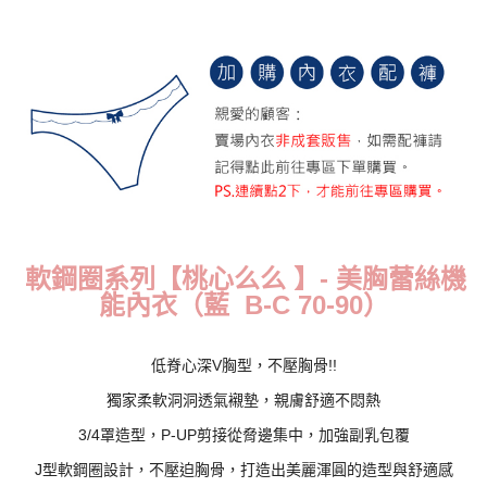
每筆NT$70，滿NT$799(含以上)免運費
付款後萊爾富取貨
每筆NT$70，滿NT$799(含以上)免運費
7-11取貨付款
每筆NT$70，滿NT$798(含以上)免運費
付款後7-11取貨
每筆NT$70，滿NT$799(含以上)免運費
軟鋼圈系列【桃心么么 】- 美胸蕾絲機
宅配
能內衣（藍 B-C 70-90）
每筆NT$70，滿NT$799(含以上)免運費
離島宅配
低脊心深V胸型，不壓胸骨!!
每筆NT$100
獨家柔軟洞洞透氣襯墊，親膚舒適不悶熱
貨到付款
3/4罩造型，P-UP剪接從脅邊集中，加強副乳包覆
每筆NT$110，滿NT$1,000(含以上)免運費
J型軟鋼圈設計，不壓迫胸骨，打造出美麗渾圓的造型與舒適感
國際配送
查看運費