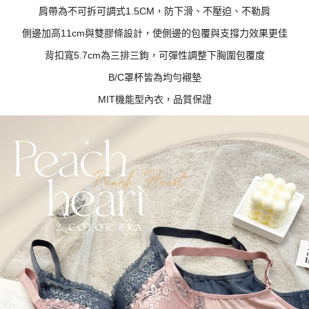
肩帶為不可拆可調式1.5CM，防下滑、不壓迫、不勒肩
側邊加高11cm與雙膠條設計，使側邊的包覆與支撐力效果更佳
背扣寬5.7cm為三排三鉤，可彈性調整下胸圍包覆度
B/C罩杯皆為均勻襯墊
MIT機能型內衣，品質保證