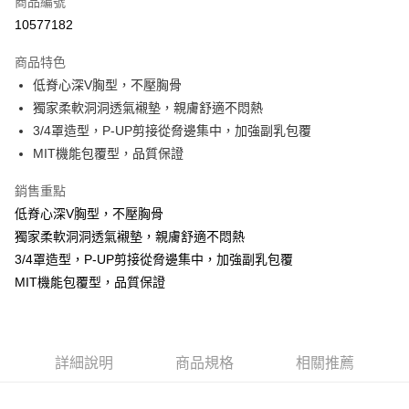
商品編號
超商取貨付款
10577182
LINE Pay
商品特色
Apple Pay
低脊心深V胸型，不壓胸骨
獨家柔軟洞洞透氣襯墊，親膚舒適不悶熱
街口支付
3/4罩造型，P-UP剪接從脅邊集中，加強副乳包覆
悠遊付
MIT機能包覆型，品質保證
ATM付款
銷售重點
低脊心深V胸型，不壓胸骨
貨到付款
獨家柔軟洞洞透氣襯墊，親膚舒適不悶熱
3/4罩造型，P-UP剪接從脅邊集中，加強副乳包覆
運送方式
MIT機能包覆型，品質保證
全家取貨付款
每筆NT$70，滿NT$799(含以上)免運費
付款後全家取貨
詳細說明
商品規格
相關推薦
每筆NT$70，滿NT$799(含以上)免運費
萊爾富取貨付款