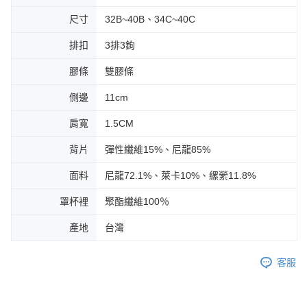
尺寸
32B~40B、34C~40C
排扣
3排3鉤
膠條
雙膠條
側邊
11cm
肩寬
1.5CM
背片
彈性纖維15%、尼龍85%
面料
尼龍72.1%、萊卡10%、縲縈11.8%
罩杯裡
聚酯纖維100％
產地
台灣
客服