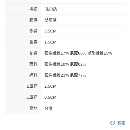
排扣
3排3鉤
膠條
雙膠條
側邊
9.5CM
肩寬
1.5CM
花邊
彈性纖維17% 尼龍68% 聚酯纖維15%
面料
彈性纖維18% 尼龍82%
裡料
彈性纖維23% 尼龍77%
B罩杯
2.5CM
C罩杯
0.5CM
產地
台灣
客服