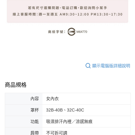
顯示電腦版詳細說明
商品規格
內容
女內衣
罩杯
32B-40B、32C-40C
功能
吸濕排汗內裡／涼感無痕
肩帶
不可拆可調