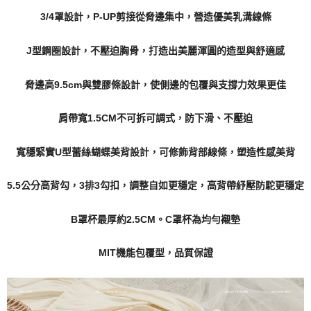
3/4罩設計，P-UP剪接從脅邊集中，營造優美乳溝線條
J型鋼圈設計，不壓迫胸骨，打造出美麗渾圓的造型與舒適感
脅邊高9.5cm與雙膠條設計，使側邊的包覆與支撐力效果更佳
肩帶寬1.5CM不可拆可調式，防下滑、不壓迫
寬穩緊實U型蕾絲蝴蝶美背設計，可修飾背部線條，塑造性感美背
5.5公分高背勾，3排3勾扣，調整自如更穩定，高背帶紓壓防駝更穩定
B罩杯最厚約2.5CM。C罩杯為均勻襯墊
MIT機能包覆型，品質保證