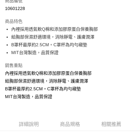
商品編號
超商取貨付款
10601228
LINE Pay
商品特色
Apple Pay
內裡採用透氣軟Q棉和添加膠原蛋白保養胸部
給胸部保濕舒適環境，消除靜電、護膚潤澤
街口支付
B罩杯最厚約2.5CM。C罩杯為均勻襯墊
悠遊付
MIT台灣製造，品質保證
ATM付款
銷售重點
內裡採用透氣軟Q棉和添加膠原蛋白保養胸部
貨到付款
給胸部保濕舒適環境，消除靜電、護膚潤澤
B罩杯最厚約2.5CM。C罩杯為均勻襯墊
運送方式
MIT台灣製造，品質保證
全家取貨付款
每筆NT$70，滿NT$799(含以上)免運費
付款後全家取貨
詳細說明
商品規格
相關推薦
每筆NT$70，滿NT$799(含以上)免運費
萊爾富取貨付款