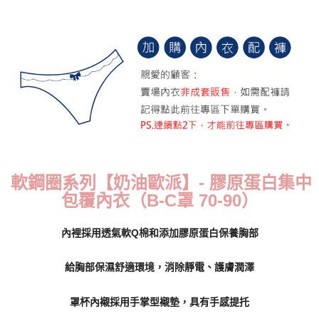
每筆NT$70，滿NT$799(含以上)免運費
付款後萊爾富取貨
每筆NT$70，滿NT$799(含以上)免運費
7-11取貨付款
每筆NT$70，滿NT$798(含以上)免運費
付款後7-11取貨
每筆NT$70，滿NT$799(含以上)免運費
軟鋼圈系列【奶油歐派】- 膠原蛋白集中
宅配
包覆內衣（B-C罩 70-90）
每筆NT$70，滿NT$799(含以上)免運費
離島宅配
內裡採用透氣軟Q棉和添加膠原蛋白保養胸部
每筆NT$100
給胸部保濕舒適環境，消除靜電、護膚潤澤
貨到付款
每筆NT$110，滿NT$1,000(含以上)免運費
罩杯內襯採用手掌型襯墊，具有手感提托
國際配送
查看運費