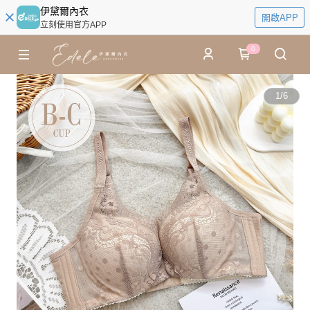
伊黛爾內衣
開啟APP
立刻使用官方APP
0
1
/
6