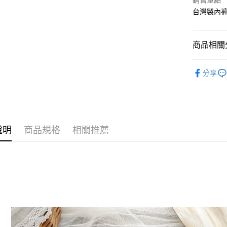
Apple Pay
銷售重點
台灣製內
街口支付
悠遊付
商品相關分
ATM付款
單買也可以
分享
貨到付款
運送方式
全家取貨
說明
商品規格
相關推薦
每筆NT$7
付款後全
每筆NT$7
萊爾富取
每筆NT$7
付款後萊