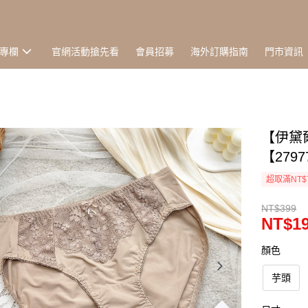
專欄
官網活動搶先看
會員招募
海外訂購指南
門市資訊
【伊黛爾
【279
超取滿NT$
NT$399
NT$1
顏色
芋頭