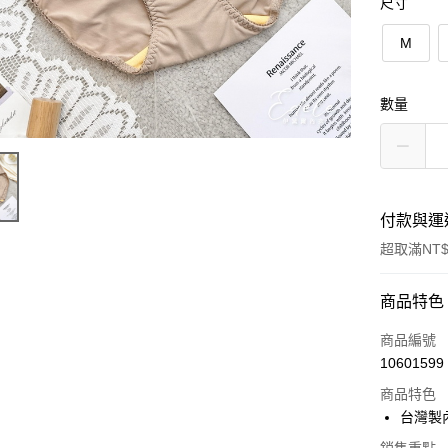
尺寸
M
數量
付款與運
超取滿NT$
付款方式
商品特色
信用卡一
商品編號
10601599
超商取貨
商品特色
LINE Pay
台灣製