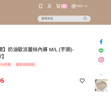
0
TWD
】奶油歐派蕾絲內褲 M/L (芋頭)-
77】
798免運
國家/地區配送
95