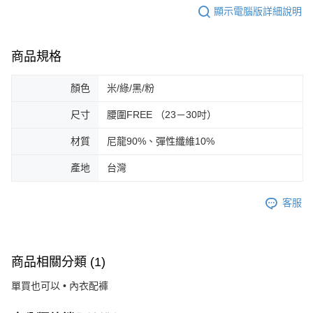
顯示電腦版詳細說明
商品規格
顏色
米/綠/黑/粉
尺寸
腰圍FREE （23－30吋）
材質
尼龍90%、彈性纖維10%
產地
台灣
客服
商品相關分類 (1)
單買也可以 • 內衣配褲