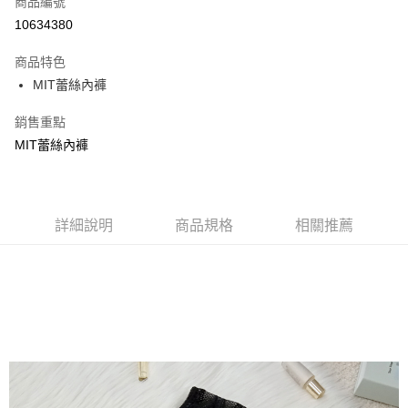
商品編號
超商取貨付款
10634380
LINE Pay
商品特色
Apple Pay
MIT蕾絲內褲
街口支付
銷售重點
MIT蕾絲內褲
悠遊付
ATM付款
貨到付款
詳細說明
商品規格
相關推薦
運送方式
全家取貨付款
每筆NT$70，滿NT$799(含以上)免運費
付款後全家取貨
每筆NT$70，滿NT$799(含以上)免運費
萊爾富取貨付款