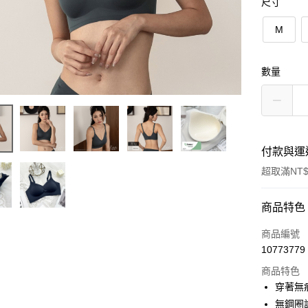
尺寸
M
數量
付款與運
超取滿NT$
付款方式
商品特色
信用卡一
商品編號
10773779
超商取貨
商品特色
LINE Pay
穿著無
無鋼圈