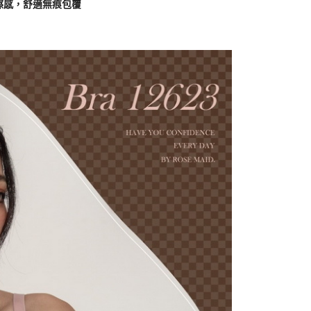
擦感，舒適無痕包覆