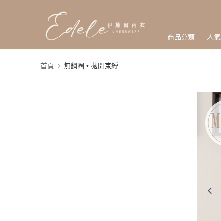
商品分類
人氣
首頁
無鋼圈 • 拋開束縛