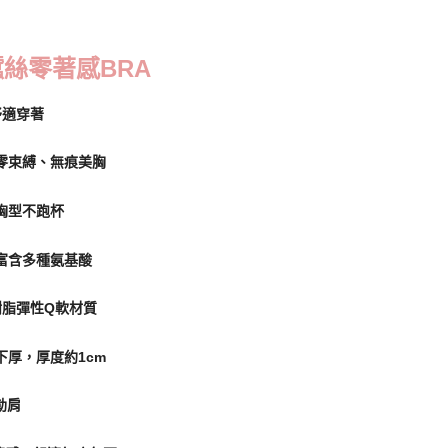
0，滿NT$799(含以上)免運費
付款
蠶絲零著感BRA
0，滿NT$798(含以上)免運費
舒適穿著
1取貨
0，滿NT$799(含以上)免運費
零束縛、無痕美胸
胸型不跑杯
0，滿NT$799(含以上)免運費
富含多種氨基酸
00
脂彈性Q軟材質
10，滿NT$1,000(含以上)免運費
厚，厚度約1cm
查看運費
勒肩