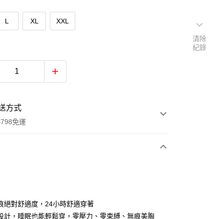
L
XL
XXL
清除
紀錄
送方式
798免運
次付款
付款
痕絕對舒適度，24小時舒適穿著
設計，睡眠也能輕鬆穿，零壓力、零束縛、無痕美胸