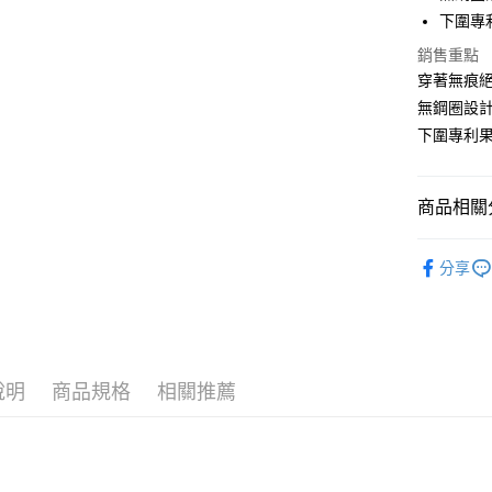
Apple Pay
下圍專
街口支付
銷售重點
穿著無痕絕
悠遊付
無鋼圈設
ATM付款
下圍專利
貨到付款
商品相關分
運送方式
無鋼圈 • 
分享
全家取貨
人氣商品
每筆NT$7
【Zero零
付款後全
New Arri
每筆NT$7
說明
商品規格
相關推薦
✨【多件
萊爾富取
每筆NT$7
付款後萊