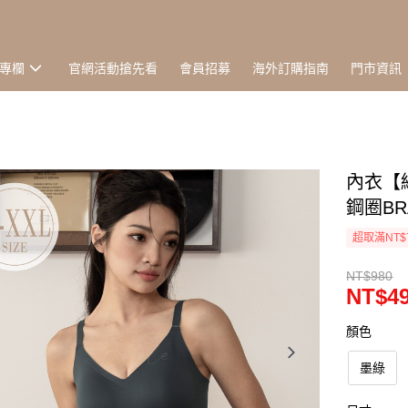
專欄
官網活動搶先看
會員招募
海外訂購指南
門市資訊
內衣【
鋼圈BRA
超取滿NT$
NT$980
NT$4
顏色
墨綠