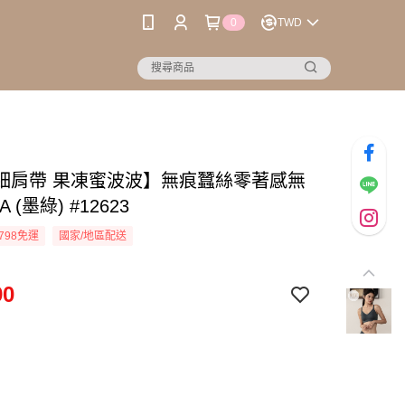
0
TWD
細肩帶 果凍蜜波波】無痕蠶絲零著感無
 (墨綠) #12623
798免運
國家/地區配送
90