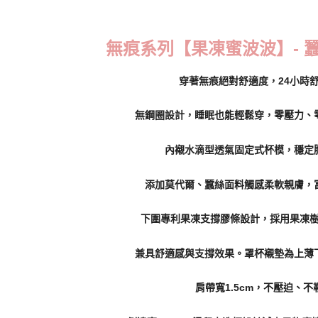
每筆NT$7
7-11取貨
無痕系列【果凍蜜波波】- 
每筆NT$7
穿著無痕絕對舒適度，24小時
付款後7-1
每筆NT$7
無鋼圈設計，睡眠也能輕鬆穿，零壓力、
宅配
內襯水滴型透氣固定式杯模，穩定
每筆NT$7
離島宅配
添加莫代爾、蠶絲面料觸感柔軟親膚，
每筆NT$1
下圍專利果凍支撐膠條設計，採用果凍樹
貨到付款
每筆NT$1
兼具舒適感與支撐效果。罩杯襯墊為上薄下
國際配送
肩帶寬1.5cm，不壓迫、不