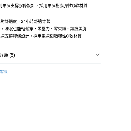
利果凍支撐膠條設計，採用果凍樹脂彈性Q軟材質
對舒適度，24小時舒適穿著
計，睡眠也能輕鬆穿，零壓力、零束縛、無痕美胸
果凍支撐膠條設計，採用果凍樹脂彈性Q軟材質
類 (5)
拋開束縛
客服
付款
推薦
0，滿NT$799(含以上)免運費
負擔!】無鋼圈$290up
家取貨
val │本月上新
0，滿NT$799(含以上)免運費
買最划算】團購賣爆隱形無痕系列
貨付款
0，滿NT$799(含以上)免運費
爾富取貨