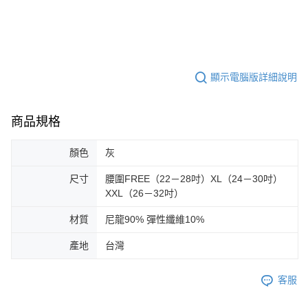
顯示電腦版詳細說明
商品規格
顏色
灰
尺寸
腰圍FREE（22－28吋）XL（24－30吋）
XXL（26－32吋）
材質
尼龍90% 彈性纖維10%
產地
台灣
客服