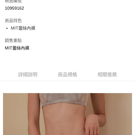
商品編號
超商取貨付款
10959162
LINE Pay
商品特色
Apple Pay
MIT蕾絲內褲
街口支付
銷售重點
MIT蕾絲內褲
悠遊付
ATM付款
貨到付款
詳細說明
商品規格
相關推薦
運送方式
全家取貨付款
每筆NT$70，滿NT$799(含以上)免運費
付款後全家取貨
每筆NT$70，滿NT$799(含以上)免運費
萊爾富取貨付款