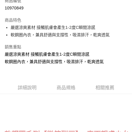
商品編號
超商取貨付款
10970849
LINE Pay
商品特色
Apple Pay
嚴選涼爽素材 接觸肌膚會產生1-2度C瞬間涼感
軟鋼圈內衣，兼具舒適與支撐性，吸濕排汗，乾爽透氣
街口支付
銷售重點
悠遊付
嚴選涼爽素材 接觸肌膚會產生1-2度C瞬間涼感
ATM付款
軟鋼圈內衣，兼具舒適與支撐性，吸濕排汗，乾爽透氣
貨到付款
運送方式
詳細說明
商品規格
相關推薦
全家取貨付款
每筆NT$70，滿NT$799(含以上)免運費
付款後全家取貨
每筆NT$70，滿NT$799(含以上)免運費
萊爾富取貨付款