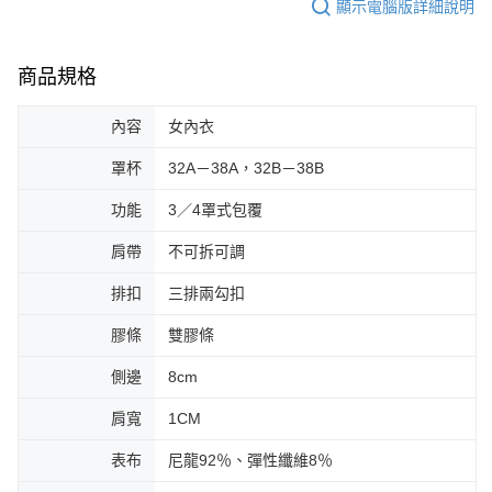
顯示電腦版詳細說明
商品規格
內容
女內衣
罩杯
32A－38A，32B－38B
功能
3／4罩式包覆
肩帶
不可拆可調
排扣
三排兩勾扣
膠條
雙膠條
側邊
8cm
肩寬
1CM
表布
尼龍92％、彈性纖維8％