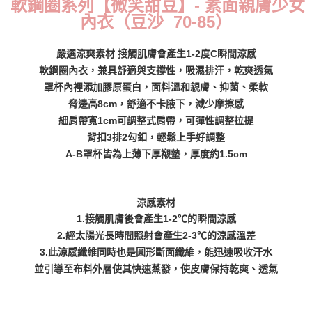
軟鋼圈系列【微笑甜豆】- 素面親膚少女
每筆NT$70，滿NT$799(含以上)免運費
內衣（豆沙 70-85）
付款後萊爾富取貨
嚴選涼爽素材 接觸肌膚會產生1-2度C瞬間涼感
每筆NT$70，滿NT$799(含以上)免運費
軟鋼圈內衣，兼具舒適與支撐性，吸濕排汗，乾爽透氣
罩杯內裡添加膠原蛋白，面料溫和親膚、抑菌、柔軟
7-11取貨付款
脅邊高8cm，舒適不卡腋下，減少摩擦感
每筆NT$70，滿NT$798(含以上)免運費
細肩帶寬1cm可調整式肩帶，可彈性調整拉提
付款後7-11取貨
背扣3排2勾釦，輕鬆上手好調整
每筆NT$70，滿NT$799(含以上)免運費
A-B罩杯皆為上薄下厚襯墊，厚度約1.5cm
宅配
每筆NT$70，滿NT$799(含以上)免運費
涼感素材
1.接觸肌膚後會產生1-2℃的瞬間涼感
離島宅配
2.經太陽光長時間照射會產生2-3℃的涼感溫差
每筆NT$100
3.此涼感纖維同時也是圓形斷面纖維，能迅速吸收汗水
貨到付款
並引導至布料外層使其快速蒸發，使皮膚保持乾爽、透氣
每筆NT$110，滿NT$1,000(含以上)免運費
國際配送
查看運費