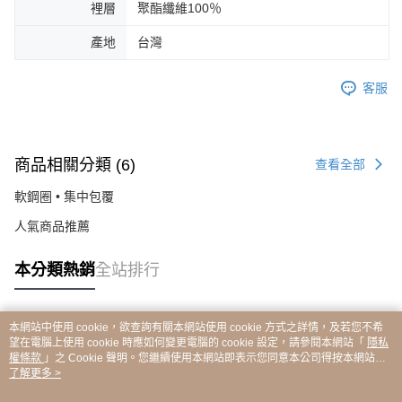
裡層
聚酯纖維100％
產地
台灣
客服
商品相關分類 (6)
查看全部
軟鋼圈 • 集中包覆
人氣商品推薦
本分類熱銷
全站排行
本網站中使用 cookie，欲查詢有關本網站使用 cookie 方式之詳情，及若您不希
熱門標籤
望在電腦上使用 cookie 時應如何變更電腦的 cookie 設定，請參閱本網站「
隱私
權條款
」之 Cookie 聲明。您繼續使用本網站即表示您同意本公司得按本網站使
用條款之 Cookie 聲明使用 cookie。
了解更多 >