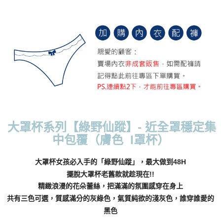
每筆NT$70，滿NT$799(含以上)免運費
付款後萊爾富取貨
每筆NT$70，滿NT$799(含以上)免運費
7-11取貨付款
每筆NT$70，滿NT$798(含以上)免運費
付款後7-11取貨
每筆NT$70，滿NT$799(含以上)免運費
大罩杯系列【綠野仙蹤】- 近全罩穩定集
宅配
中包覆（膚色 I罩杯）
每筆NT$70，滿NT$799(含以上)免運費
離島宅配
大罩杯女孩必入手的「綠野仙蹤」，最大做到48H
每筆NT$100
擺脫大罩杯老舊款就趁現在!!
精緻浪漫的花朵蕾絲，把滿滿的氛圍感穿在身上
貨到付款
共有三色可選，質感滿分的灰綠色，氣質純欲的淺灰色，誰穿誰愛的
每筆NT$110，滿NT$1,000(含以上)免運費
黑色
國際配送
查看運費