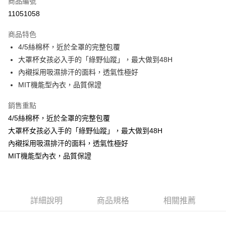
商品編號
超商取貨付款
11051058
LINE Pay
商品特色
Apple Pay
4/5絲棉杯，近於全罩的完整包覆
大罩杯女孩必入手的「綠野仙蹤」，最大做到48H
街口支付
內襯採用吸濕排汗的面料，透氣性極好
悠遊付
MIT機能型內衣，品質保證
ATM付款
銷售重點
4/5絲棉杯，近於全罩的完整包覆
貨到付款
大罩杯女孩必入手的「綠野仙蹤」，最大做到48H
內襯採用吸濕排汗的面料，透氣性極好
運送方式
MIT機能型內衣，品質保證
全家取貨付款
每筆NT$70，滿NT$799(含以上)免運費
付款後全家取貨
詳細說明
商品規格
相關推薦
每筆NT$70，滿NT$799(含以上)免運費
萊爾富取貨付款