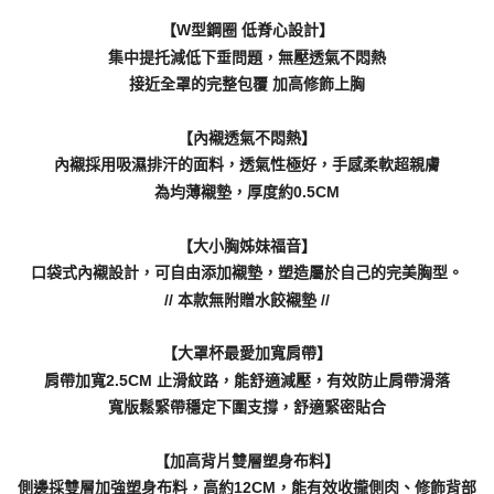
【W型鋼圈 低脊心設計】
集中提托減低下垂問題，無壓透氣不悶熱
接近全罩的完整包覆 加高修飾上胸
【內襯透氣不悶熱】
內襯採用吸濕排汗的面料，透氣性極好，手感柔軟超親膚
為均薄襯墊，厚度約0.5CM
【大小胸姊妹福音】
口袋式內襯設計，可自由添加襯墊，塑造屬於自己的完美胸型。
// 本款無附贈水餃襯墊 //
【大罩杯最愛加寬肩帶】
肩帶加寬2.5CM 止滑紋路，能舒適減壓，有效防止肩帶滑落
寬版鬆緊帶穩定下圍支撐，舒適緊密貼合
【加高背片雙層塑身布料】
側邊採雙層加強塑身布料，高約12CM，能有效收攏側肉、修飾背部