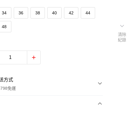
34
36
38
40
42
44
48
清除
紀錄
送方式
798免運
次付款
付款