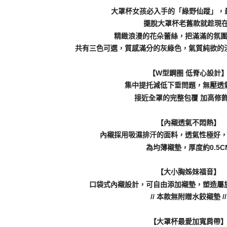
大罩杯女孩必入手的「綠野仙蹤」，最
擺脫大罩杯老舊款就趁現在!
精緻浪漫的花朵蕾絲，把滿滿的氛
共有三色可選，質感滿分的灰綠色，氣質純欲的
【W型鋼圈 低脊心設計
集中提托減低下垂問題，無壓透
接近全罩的完整包覆 加高修
【內襯透氣不悶熱】
內襯採用吸濕排汗的面料，透氣性極好
為均薄襯墊，厚度約0.5C
【大小胸姊妹福音】
口袋式內襯設計，可自由添加襯墊，塑造屬
// 本款無附贈水餃襯墊 //
【大罩杯最愛加寬肩帶