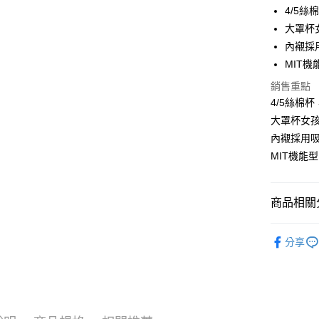
LINE Pay
4/5
大罩杯
Apple Pay
內襯採
街口支付
MIT
悠遊付
銷售重點
4/5絲棉
ATM付款
大罩杯女孩
貨到付款
內襯採用
MIT機能
運送方式
商品相關分
全家取貨
每筆NT$7
大尺碼• 
分享
付款後全
每筆NT$7
萊爾富取