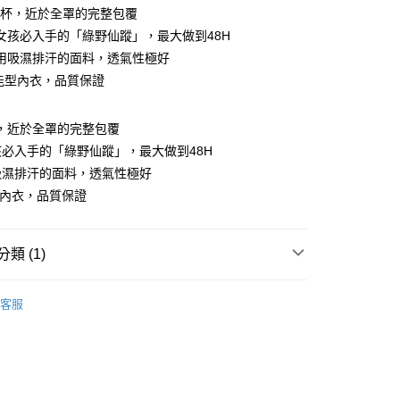
絲棉杯，近於全罩的完整包覆
女孩必入手的「綠野仙蹤」，最大做到48H
用吸濕排汗的面料，透氣性極好
機能型內衣，品質保證
杯，近於全罩的完整包覆
必入手的「綠野仙蹤」，最大做到48H
吸濕排汗的面料，透氣性極好
型內衣，品質保證
類 (1)
付款
0，滿NT$799(含以上)免運費
重機能拉提
客服
家取貨
0，滿NT$799(含以上)免運費
貨付款