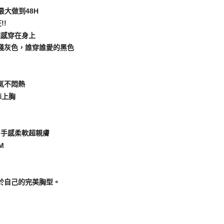
大做到48H
!
圍感穿在身上
淺灰色，誰穿誰愛的黑色
】
氣不悶熱
飾上胸
，手感柔軟超親膚
M
於自己的完美胸型。
】