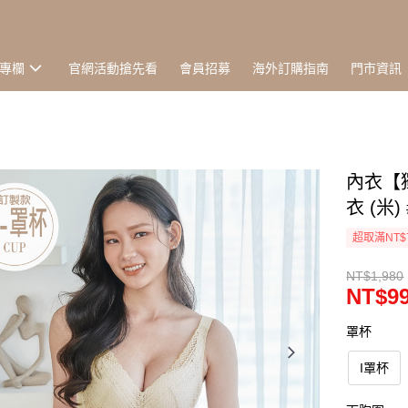
專欄
官網活動搶先看
會員招募
海外訂購指南
門市資訊
內衣【
衣 (米) 
超取滿NT$
NT$1,980
NT$9
罩杯
I罩杯