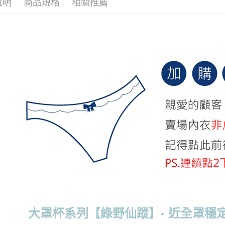
說明
商品規格
相關推薦
每筆NT$7
付款後萊
每筆NT$7
7-11取貨
每筆NT$7
付款後7-1
每筆NT$7
宅配
每筆NT$7
離島宅配
每筆NT$1
貨到付款
每筆NT$1
大罩杯系列【綠野仙蹤】- 近全罩穩
國際配送