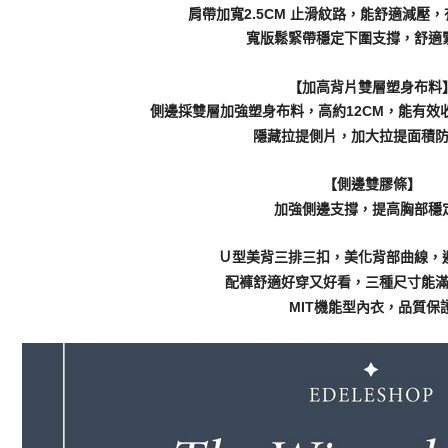
肩帶加寬2.5CM 止滑紋路，能舒適減壓
寬版鬆緊帶穩定下圍支撐，舒適
【加高背片雙層塑身布料
側邊採雙層加強塑身布料，高約12CM，能有效
隱藏拉提側片，加大拉提面積
【側邊雙膠條】
加強側邊支撐，提高胸部穩
Ｕ型美背三排三扣，美化背部曲線，
配褲舒適好穿又好看，三種尺寸能
MIT機能型內衣，品質保