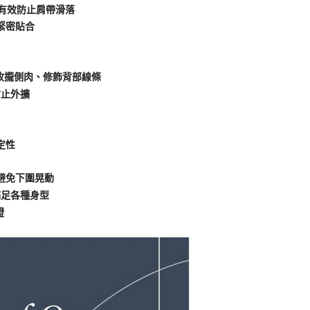
，有效防止肩帶滑落
緊密貼合
】
收攏側肉、修飾背部線條
防止外擴
定性
避免下圍晃動
滿足各種身型
證