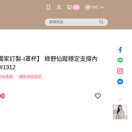
0
TWD
獨家訂製-I罩杯】 綠野仙蹤穩定支撐內
#1312
798免運
國家/地區配送
90