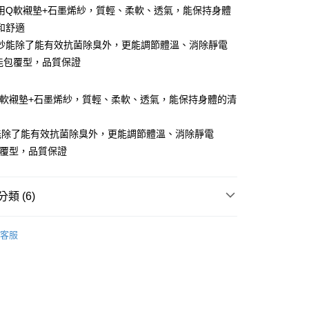
用Q軟襯墊+石墨烯紗，質輕、柔軟、透氣，能保持身體
和舒適
紗能除了能有效抗菌除臭外，更能調節體溫、消除靜電
機能包覆型，品質保證
Q軟襯墊+石墨烯紗，質輕、柔軟、透氣，能保持身體的清
能除了能有效抗菌除臭外，更能調節體溫、消除靜電
包覆型，品質保證
類 (6)
付款
0，滿NT$799(含以上)免運費
集中包覆
客服
推薦
家取貨
0，滿NT$799(含以上)免運費
 ｜
B罩杯
 ｜
C罩杯
貨付款