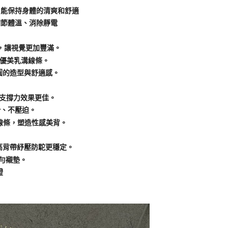
，能保持身體的清爽和舒適
調節體溫、消除靜電
，讓視覺更加豐滿。
造優美乳溝線條。
圓的造型與舒適感。
與支撐力效果更佳。
滑、不壓迫。
線條，塑造性感美背。
，高背帶紓壓防駝更穩定。
均勻襯墊。
證