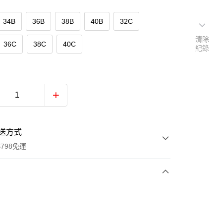
34B
36B
38B
40B
32C
清除
36C
38C
40C
紀錄
送方式
798免運
次付款
付款