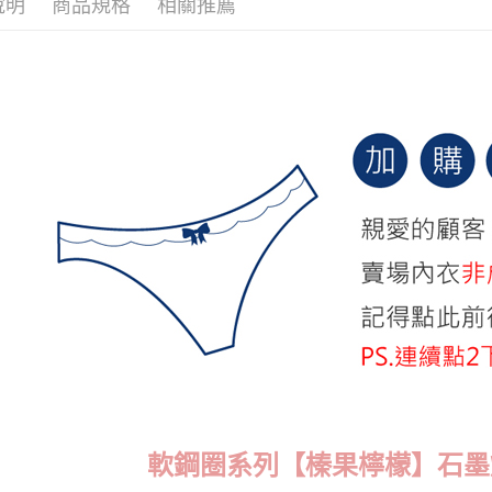
說明
商品規格
相關推薦
每筆NT$7
New Arri
付款後萊
【A-C杯
每筆NT$7
7-11取貨
每筆NT$7
付款後7-1
每筆NT$7
宅配
每筆NT$7
離島宅配
每筆NT$1
貨到付款
每筆NT$1
軟鋼圈系列【榛果檸檬】石墨
國際配送