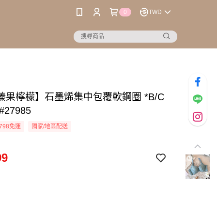
0
TWD
榛果檸檬】石墨烯集中包覆軟鋼圈 *B/C
#27985
798免運
國家/地區配送
99