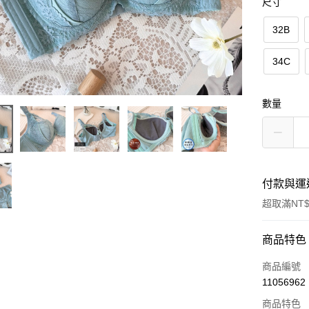
尺寸
32B
34C
數量
付款與運
超取滿NT$
付款方式
商品特色
信用卡一
商品編號
11056962
超商取貨
商品特色