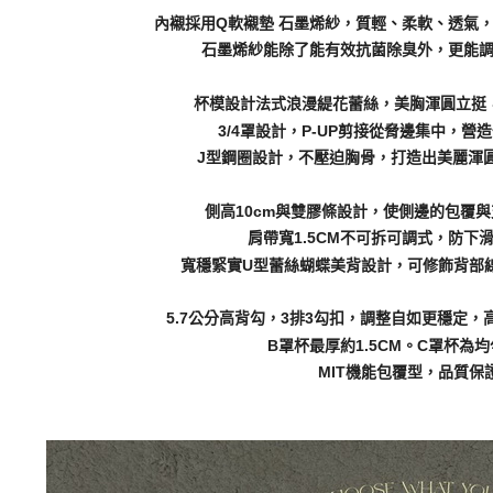
內襯採用Q軟襯墊 石墨烯紗，質輕、柔軟、透氣
石墨烯紗能除了能有效抗菌除臭外，更能
杯模設計法式浪漫緹花蕾絲，美胸渾圓立挺
3/4罩設計，P-UP剪接從脅邊集中，營
J型鋼圈設計，不壓迫胸骨，打造出美麗渾
側高10cm與雙膠條設計，使側邊的包覆
肩帶寬1.5CM不可拆可調式，防下
寬穩緊實U型蕾絲蝴蝶美背設計，可修飾背部
5.7公分高背勾，3排3勾扣，調整自如更穩定
B罩杯最厚約1.5CM。C罩杯為
MIT機能包覆型，品質保