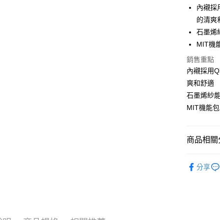
LINE Pay
內襯採
的清爽
Apple Pay
石墨烯
街口支付
MIT
悠遊付
銷售重點
內襯採用
ATM付款
爽和舒適
貨到付款
石墨烯紗
MIT機能
運送方式
商品相關分
全家取貨
每筆NT$7
軟鋼圈 • 
分享
人氣商品
付款後全
每筆NT$7
｜罩杯分類
｜罩杯分類
萊爾富取