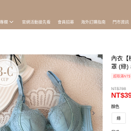
專欄
官網活動搶先看
會員招募
海外訂購指南
門市資訊
內衣【
罩 (綠) 
超取滿NT$
NT$798
NT$3
顏色
綠