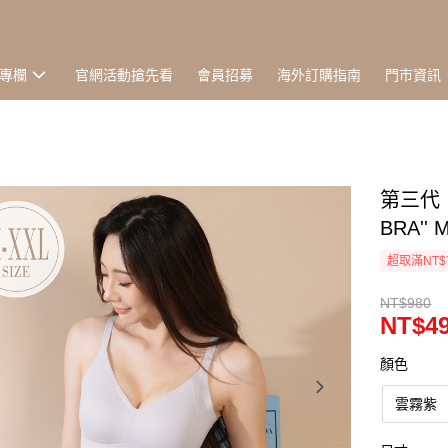
專欄
官網活動搶先看
會員招募
海外訂購指南
門市資訊
第三代
BRA'' 
超取滿NT$
NT$980
NT$4
顏色
雲霧紫