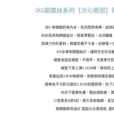
每筆NT$7
New Arri
冰5銅氨絲系列【冰沁微甜】
7-11取貨
✨【多件
每筆NT$7
冰5°無鋼圈舒爽內衣，告別悶熱束縛，給妳
付款後7-1
內衣採用無鋼圈設計，輕盈零壓迫，冰涼纖維
每筆NT$7
高彈力布料素材，親膚舒適不卡身，抗靜電＋
宅配
4/5全罩無鋼圈設計，讓妳在任何活
每筆NT$7
襯墊為固定襯墊，不跑杯，完美掌托
離島宅配
襯墊下厚上薄1.5CM厚，將肉肉
每筆NT$1
脅邊加高13CM無膠條，修飾側肉穩定鎖
貨到付款
肩帶為不可拆可調式1.5CM舒壓肩帶，防
每筆NT$1
內衣下圍彈性優，壓迫感較輕，
國際配送
Ｕ型美背4排3扣，美化背部曲線，並
無鋼圈美背設計 跳脫以往素面款, 甜