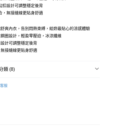
勾扣設計可調整穩定後背
合，無接縫線更貼身舒適
圈舒爽內衣，告別悶熱束縛，給妳最貼心的涼感體驗
無鋼圈設計，輕盈零壓迫，冰涼纖維
扣設計可調整穩定後背
，無接縫線更貼身舒適
類 (8)
付款
0，滿NT$799(含以上)免運費
拋開束縛
客服
推薦
家取貨
0，滿NT$799(含以上)免運費
 ｜
A罩杯
 ｜
B罩杯
貨付款
0，滿NT$799(含以上)免運費
 ｜
C罩杯
爾富取貨
 ｜
D罩杯