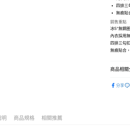
Apple Pay
四排三
街口支付
無痕貼
悠遊付
銷售重點
冰5°無鋼
ATM付款
內衣採用
貨到付款
四排三勾
無痕貼合
運送方式
商品相關分
全家取貨
每筆NT$7
無鋼圈 • 
分享
人氣商品
付款後全
每筆NT$7
｜罩杯分類
｜罩杯分類
萊爾富取
說明
商品規格
相關推薦
每筆NT$7
｜罩杯分類
付款後萊
｜罩杯分類