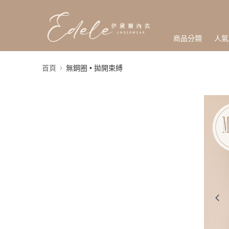
商品分類
人氣
首頁
無鋼圈 • 拋開束縛