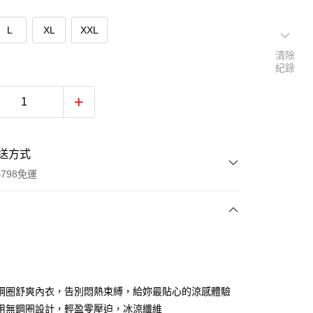
L
XL
XXL
清除
紀錄
送方式
798免運
次付款
付款
無鋼圈舒爽內衣，告別悶熱束縛，給妳最貼心的涼感體驗
用無鋼圈設計，輕盈零壓迫，冰涼纖維