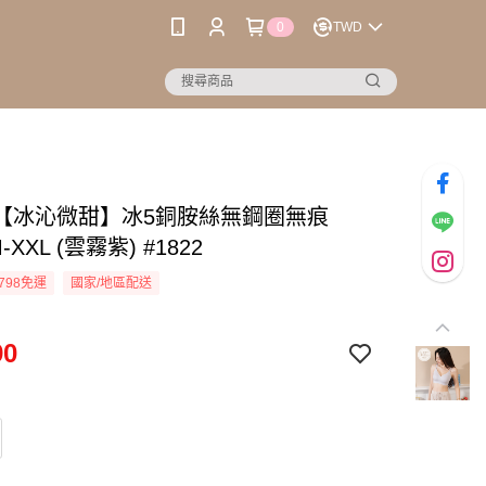
0
TWD
【冰沁微甜】冰5銅胺絲無鋼圈無痕
M-XXL (雲霧紫) #1822
798免運
國家/地區配送
90