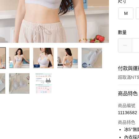
尺寸
M
數量
付款與運
超取滿NT$
付款方式
商品特色
信用卡一
商品編號
11136582
超商取貨
商品特色
LINE Pay
冰5°
內衣採