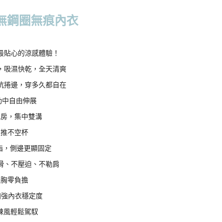
0，滿NT$799(含以上)免運費
val │本月上新
無鋼圈無痕內衣
付款
買最划算】團購賣爆隱形無痕系列
0，滿NT$798(含以上)免運費
最貼心的涼感體驗！
1取貨
，吸濕快乾，全天清爽
0，滿NT$799(含以上)免運費
抗捲邊，穿多久都自在
動中自由伸展
0，滿NT$799(含以上)免運費
乳房，集中雙溝
上推不空杯
00
脂，側邊更顯固定
下滑、不壓迫、不勒肩
10，滿NT$1,000(含以上)免運費
美胸零負擔
查看運費
加強內衣穩定度
辣風輕鬆駕馭