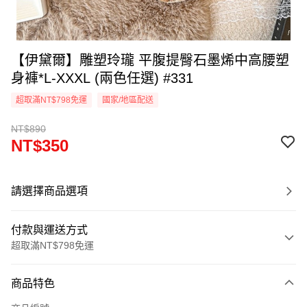
【伊黛爾】雕塑玲瓏 平腹提臀石墨烯中高腰塑
身褲*L-XXXL (兩色任選) #331
超取滿NT$798免運
國家/地區配送
NT$890
NT$350
請選擇商品選項
付款與運送方式
超取滿NT$798免運
付款方式
商品特色
信用卡一次付款