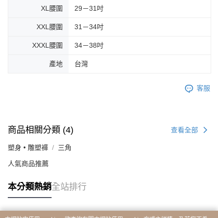
XL腰圍
29－31吋
XXL腰圍
31－34吋
XXXL腰圍
34－38吋
產地
台灣
客服
商品相關分類 (4)
查看全部
塑身 • 雕塑褲
三角
人氣商品推薦
本分類熱銷
全站排行