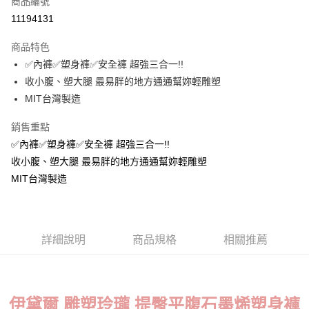
商品編號
超商取貨付款
11194131
LINE Pay
商品特色
Apple Pay
✅內褲✅塑身褲✅安全褲 超強三合一!!
收小腹、塑大腿 最易胖的地方通通幫妳輕雕塑
街口支付
MIT台灣製造
悠遊付
銷售重點
ATM付款
✅內褲✅塑身褲✅安全褲 超強三合一!!
收小腹、塑大腿 最易胖的地方通通幫妳輕雕塑
貨到付款
MIT台灣製造
運送方式
全家取貨付款
每筆NT$70，滿NT$799(含以上)免運費
詳細說明
商品規格
相關推薦
付款後全家取貨
每筆NT$70，滿NT$799(含以上)免運費
伊黛爾 雕塑玲瓏 提臀平腹石墨烯塑身褲
萊爾富取貨付款