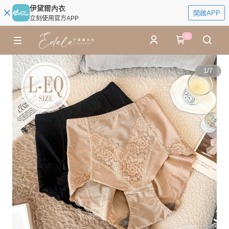
伊黛爾內衣
開啟APP
立刻使用官方APP
0
1
/
7