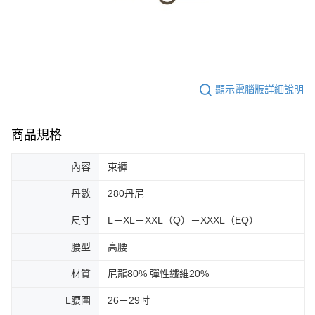
顯示電腦版詳細說明
商品規格
內容
束褲
丹數
280丹尼
尺寸
L－XL－XXL（Q）－XXXL（EQ）
腰型
高腰
材質
尼龍80% 彈性纖維20%
L腰圍
26－29吋