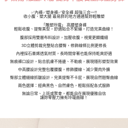
每筆NT$70，滿NT$799(含以上)免運費
✅內褲✅塑身褲✅安全褲 超強三合一!!
收小腹、塑大腿 最易胖的地方通通幫妳輕雕塑
付款後萊爾富取貨
「雕塑玲瓏」 高腰塑身褲
每筆NT$70，滿NT$799(含以上)免運費
輕鬆收腹、提臀美型，舒適貼合不緊繃，打造完美曲線！
7-11取貨付款
腹部採用雙層布料設計，加壓收腹，視覺更顯纖細
每筆NT$70，滿NT$798(含以上)免運費
3D立體剪裁完整貼合腰臀，修飾線條比例更修長
內裡採石墨烯透氣材質，長時間穿著也能保持乾爽舒適
付款後7-11取貨
無痕褲口設計，貼合肌膚不捲邊、不勒痕，展現隱形塑型效果
每筆NT$70，滿NT$799(含以上)免運費
中高腰設計完整包覆腰腹，修飾腰線、減少贅肉外擴
宅配
臀部立體縫線抓皺設計，完美提臀不卡屁，展現自然翹臀曲線
每筆NT$70，滿NT$799(含以上)免運費
兩色選擇：經典黑色、自然膚色，輕鬆搭配各式服飾
離島宅配
無論日常、上班或聚會，都能自在展現優雅自信
讓妳零壓力擁有玲瓏曲線！
每筆NT$100
貨到付款
每筆NT$110，滿NT$1,000(含以上)免運費
國際配送
查看運費