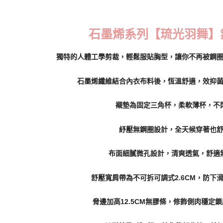
每筆NT$7
7-11取貨
石墨烯系列【琉光羽舞】
每筆NT$7
獨特的人體工學剪裁，輕鬆服貼胸型，讓你不再被鋼
付款後7-1
每筆NT$7
石墨烯纖維結合內衣布料後，恆溫舒適，效抑
宅配
襯墊為固定三角杯，柔軟薄杯，不
每筆NT$7
離島宅配
紓壓無鋼圈設計，全天候穿著也
每筆NT$1
布面細膩微孔設計，清爽透氣，舒適
貨到付款
每筆NT$1
舒壓寬肩帶為不可拆可調式2.6CM，防下
國際配送
脅邊加高12.5CM無膠條，修飾側肉穩定