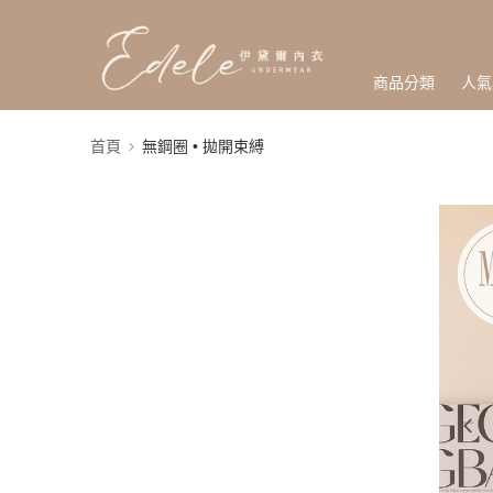
商品分類
人氣
首頁
無鋼圈 • 拋開束縛