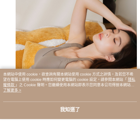
本網站中使用 cookie，欲查詢有關本網站使用 cookie 方式之詳情，及若您不希
望在電腦上使用 cookie 時應如何變更電腦的 cookie 設定，請參閱本網站「
隱私
權條款
」之 Cookie 聲明。您繼續使用本網站即表示您同意本公司得按本網站使
用條款之 Cookie 聲明使用 cookie。
了解更多 >
我知道了