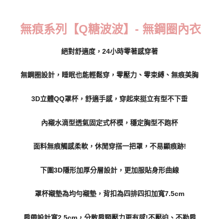
每筆NT$70，滿NT$799(含以上)免運費
無痕系列【Q糖波波】- 無鋼圈內衣
付款後萊爾富取貨
每筆NT$70，滿NT$799(含以上)免運費
絕對舒適度，24小時零著感穿著
7-11取貨付款
無鋼圈設計，睡眠也能輕鬆穿，零壓力、零束縛、無痕美胸
每筆NT$70，滿NT$798(含以上)免運費
付款後7-11取貨
3D立體QQ罩杯，舒適手感，穿起來挺立有型不下垂
每筆NT$70，滿NT$799(含以上)免運費
內襯水滴型透氣固定式杯模，穩定胸型不跑杯
宅配
每筆NT$70，滿NT$799(含以上)免運費
面料無痕觸感柔軟，休閒穿搭一把罩，不易顯痕跡!
離島宅配
每筆NT$100
下圍3D隱形加厚分層設計，更加服貼身形曲線
貨到付款
罩杯襯墊為均勻襯墊，背扣為四排四扣加寬7.5cm
每筆NT$110，滿NT$1,000(含以上)免運費
肩帶設計寬2.5cm，分散肩頸壓力更有感!不壓迫、不勒肩
國際配送
查看運費