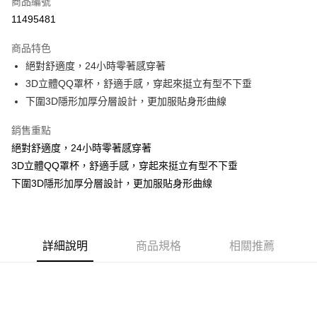
商品編號
超商取貨付款
11495481
LINE Pay
商品特色
Apple Pay
絕對舒適度，24小時零著感穿著
3D立體QQ罩杯，舒適手感，穿起來挺立有型不下垂
街口支付
下圍3D隱形加厚分層設計，更加服貼身形曲線
悠遊付
銷售重點
ATM付款
絕對舒適度，24小時零著感穿著
3D立體QQ罩杯，舒適手感，穿起來挺立有型不下垂
貨到付款
下圍3D隱形加厚分層設計，更加服貼身形曲線
運送方式
全家取貨付款
每筆NT$70，滿NT$799(含以上)免運費
詳細說明
商品規格
相關推薦
付款後全家取貨
每筆NT$70，滿NT$799(含以上)免運費
萊爾富取貨付款