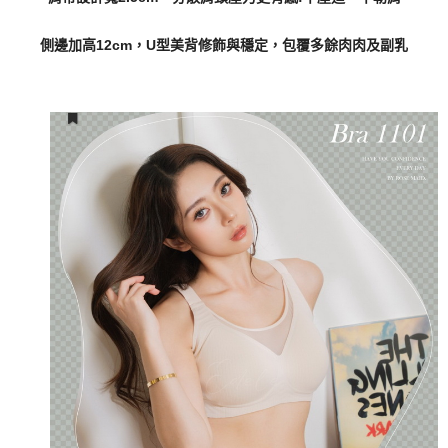
側邊加高12cm，U型美背修飾與穩定，包覆多餘肉肉及副乳