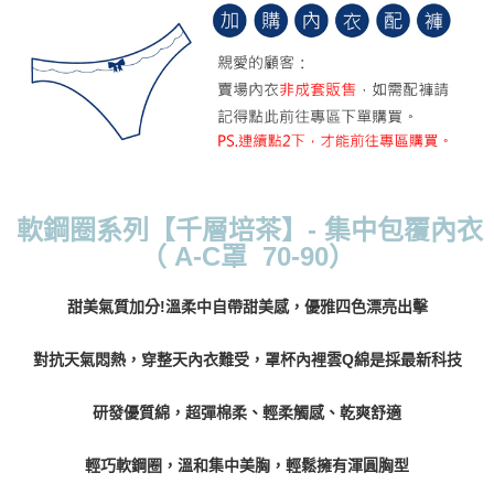
每筆NT$70，滿NT$799(含以上)免運費
付款後萊爾富取貨
每筆NT$70，滿NT$799(含以上)免運費
7-11取貨付款
每筆NT$70，滿NT$798(含以上)免運費
付款後7-11取貨
軟鋼圈系列【千層培茶】- 集中包覆內衣
每筆NT$70，滿NT$799(含以上)免運費
（ A-C罩 70-90）
宅配
甜美氣質加分!溫柔中自帶甜美感，優雅四色漂亮出擊
每筆NT$70，滿NT$799(含以上)免運費
離島宅配
對抗天氣悶熱，穿整天內衣難受，罩杯內裡雲Q綿是採最新科技
每筆NT$100
研發優質綿，超彈棉柔、輕柔觸感、乾爽舒適
貨到付款
每筆NT$110，滿NT$1,000(含以上)免運費
輕巧軟鋼圈，溫和集中美胸，輕鬆擁有渾圓胸型
國際配送
查看運費