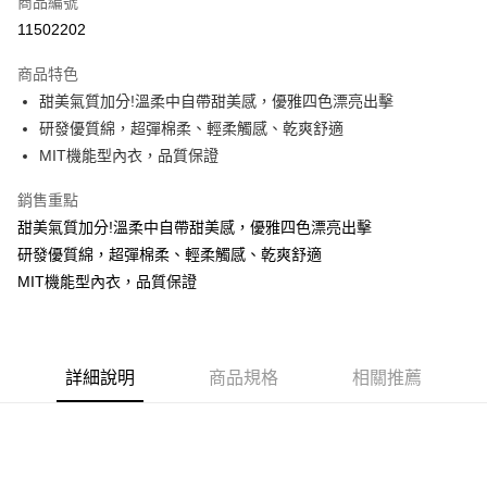
商品編號
超商取貨付款
11502202
LINE Pay
商品特色
Apple Pay
甜美氣質加分!溫柔中自帶甜美感，優雅四色漂亮出擊
研發優質綿，超彈棉柔、輕柔觸感、乾爽舒適
街口支付
MIT機能型內衣，品質保證
悠遊付
銷售重點
ATM付款
甜美氣質加分!溫柔中自帶甜美感，優雅四色漂亮出擊
研發優質綿，超彈棉柔、輕柔觸感、乾爽舒適
貨到付款
MIT機能型內衣，品質保證
運送方式
全家取貨付款
每筆NT$70，滿NT$799(含以上)免運費
詳細說明
商品規格
相關推薦
付款後全家取貨
每筆NT$70，滿NT$799(含以上)免運費
萊爾富取貨付款