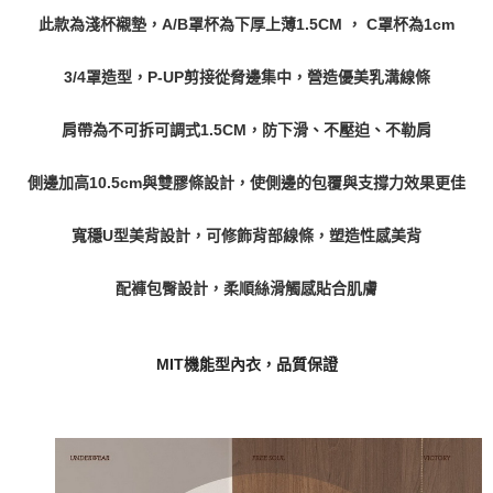
此款為淺杯襯墊，A/B罩杯為下厚上薄1.5CM ， C罩杯為1cm
3/4罩造型，P-UP剪接從脅邊集中，營造優美乳溝線條
肩帶為不可拆可調式1.5CM，防下滑、不壓迫、不勒肩
側邊加高10.5cm與雙膠條設計，使側邊的包覆與支撐力效果更佳
寬穩U型美背設計，可修飾背部線條，塑造性感美背
配褲包臀設計，柔順絲滑觸感貼合肌膚
MIT機能型內衣，品質保證