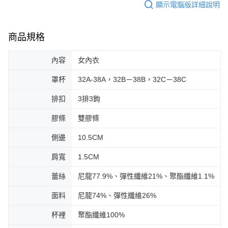
顯示電腦版詳細說明
商品規格
內容
女內衣
罩杯
32A-38A，32B－38B，32C－38C
排扣
3排3鉤
膠條
雙膠條
側邊
10.5CM
肩寬
1.5CM
蕾絲
尼龍77.9%、彈性纖維21%、聚酯纖維1.1%
面料
尼龍74%、彈性纖維26%
杯裡
聚酯纖維100%