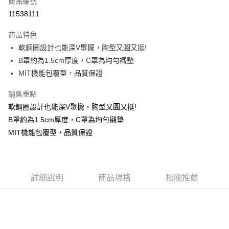
商品編號
超商取貨付款
11538111
LINE Pay
商品特色
Apple Pay
軟鋼圈設計也能深V聚攏，胸型又圓又挺!
B罩約為1.5cm厚度，C罩為均勻襯墊
街口支付
MIT機能包覆型，品質保證
悠遊付
銷售重點
ATM付款
軟鋼圈設計也能深V聚攏，胸型又圓又挺!
B罩約為1.5cm厚度，C罩為均勻襯墊
貨到付款
MIT機能包覆型，品質保證
運送方式
全家取貨付款
每筆NT$70，滿NT$799(含以上)免運費
詳細說明
商品規格
相關推薦
付款後全家取貨
每筆NT$70，滿NT$799(含以上)免運費
萊爾富取貨付款