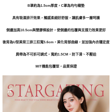
B罩約為1.5cm厚度，C罩為均勻襯墊
具有吸濕排汗效果，觸感柔細好舒服，讓肌膚多一層呵護
側邊加高10.5cm與雙膠條設計，使側邊的包覆與支撐力效果更好
後背為U型美背三排三扣寬5.6cm，美化背部曲線，並加強內衣穩定度
肩帶為不可拆可調式，寬約1.5CM，防下滑、不壓迫
MIT機能包覆型，品質保證