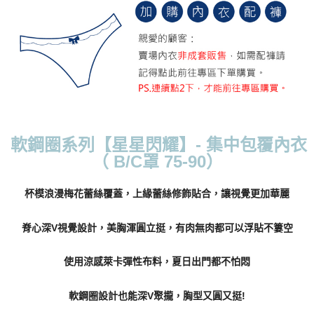
每筆NT$70，滿NT$799(含以上)免運費
付款後萊爾富取貨
每筆NT$70，滿NT$799(含以上)免運費
7-11取貨付款
每筆NT$70，滿NT$798(含以上)免運費
付款後7-11取貨
軟鋼圈系列【星星閃耀】- 集中包覆內衣
每筆NT$70，滿NT$799(含以上)免運費
（ B/C罩 75-90）
宅配
杯模浪漫梅花蕾絲覆蓋，上緣蕾絲修飾貼合，讓視覺更加華麗
每筆NT$70，滿NT$799(含以上)免運費
離島宅配
脊心深V視覺設計，美胸渾圓立挺，有肉無肉都可以浮貼不簍空
每筆NT$100
使用涼感萊卡彈性布料，夏日出門都不怕悶
貨到付款
每筆NT$110，滿NT$1,000(含以上)免運費
軟鋼圈設計也能深V聚攏，胸型又圓又挺!
國際配送
查看運費