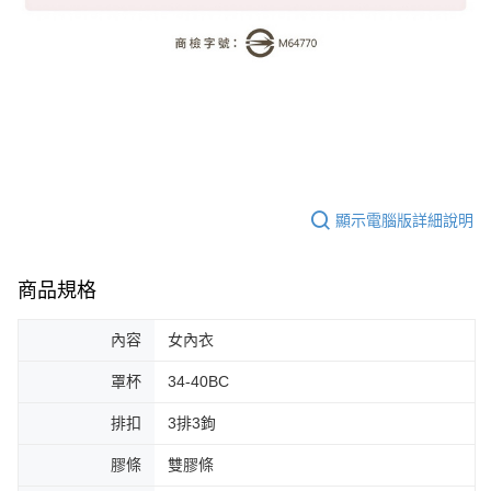
顯示電腦版詳細說明
商品規格
內容
女內衣
罩杯
34-40BC
排扣
3排3鉤
膠條
雙膠條