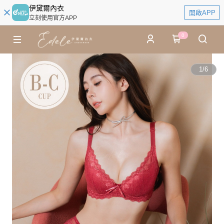
伊黛爾內衣
開啟APP
立刻使用官方APP
0
1
/
6