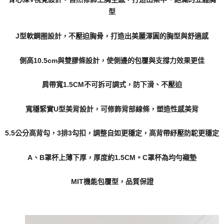
型
J型軟鋼圈設計，不壓迫胸骨，打造出美麗渾圓的胸型與舒適感
側高10.5cm與雙膠條設計，使側邊的包覆與支撐力效果更佳
肩帶寬1.5CM不可拆可調式，防下滑、不壓迫
寬穩緊實U型美背設計，可修飾背部線條，塑造性感美背
5.5公分高背勾，3排3勾扣，調整自如更穩定，高背帶紓壓防駝更穩定
A、B罩杯上薄下厚，厚度約1.5CM。C罩杯為均勻襯墊
MIT機能包覆型，品質保證