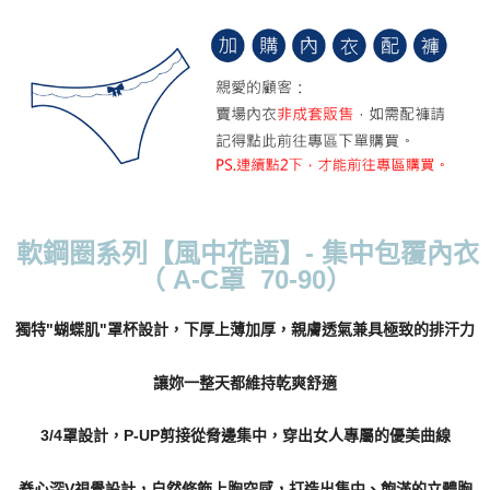
每筆NT$70，滿NT$799(含以上)免運費
付款後萊爾富取貨
每筆NT$70，滿NT$799(含以上)免運費
7-11取貨付款
每筆NT$70，滿NT$798(含以上)免運費
付款後7-11取貨
每筆NT$70，滿NT$799(含以上)免運費
軟鋼圈系列【風中花語】- 集中包覆內衣
（ A-C罩 70-90）
宅配
每筆NT$70，滿NT$799(含以上)免運費
獨特"蝴蝶肌"罩杯設計，下厚上薄加厚，親膚透氣兼具極致的排汗力
離島宅配
每筆NT$100
讓妳一整天都維持乾爽舒適
貨到付款
3/4罩設計，P-UP剪接從脅邊集中，穿出女人專屬的優美曲線
每筆NT$110，滿NT$1,000(含以上)免運費
國際配送
查看運費
脊心深V視覺設計，自然修飾上胸空感，打造出集中、飽滿的立體胸