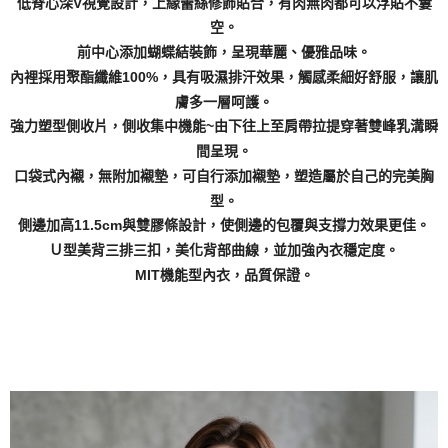
低脊心深V視覺設計，上緣蕾絲修飾貼合，有肉無肉都可以浮貼不簍
空。
前中心添加蝴蝶結裝飾，呈現華麗、優雅品味。
內裡採用聚酯纖維100%，具有吸濕排汗效果，觸感柔細好舒服，讓肌
膚多一層呵護。
強力塑型側收片，側收集中機能~由下往上至肩帶拉提穿著雙峰乳溝瞬
間呈現。
口袋式內襯，無附加襯墊，可自行添加襯墊，塑造屬於自己的完美胸
型。
側邊加高11.5cm與雙膠條設計，使側邊的包覆與支撐力效果更佳。
Ｕ型美背三排三扣，美化背部曲線，並加強內衣穩定度。
MIT機能型內衣，品質保證。