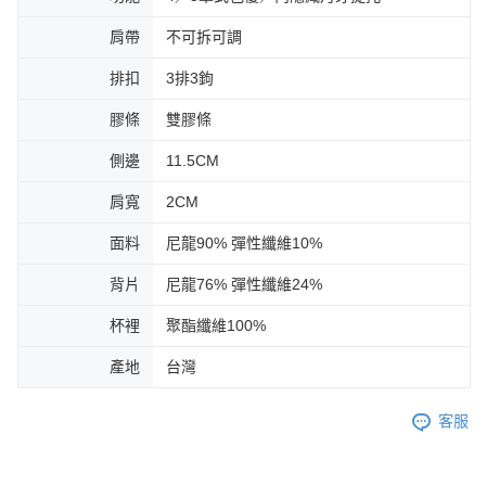
肩帶
不可拆可調
排扣
3排3鉤
膠條
雙膠條
側邊
11.5CM
肩寬
2CM
面料
尼龍90% 彈性纖維10%
背片
尼龍76% 彈性纖維24%
杯裡
聚酯纖維100%
產地
台灣
客服