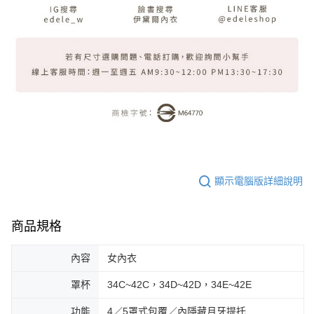
顯示電腦版詳細說明
商品規格
內容
女內衣
罩杯
34C~42C，34D~42D，34E~42E
功能
4／5罩式包覆／內隱藏月牙提托