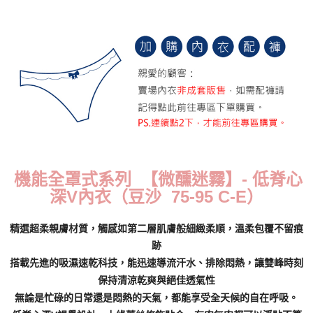
每筆NT$70，滿NT$799(含以上)免運費
付款後萊爾富取貨
每筆NT$70，滿NT$799(含以上)免運費
7-11取貨付款
每筆NT$70，滿NT$798(含以上)免運費
付款後7-11取貨
每筆NT$70，滿NT$799(含以上)免運費
機能全罩式系列 【微醺迷霧】
- 低脊心
宅配
深V內衣（豆沙 75-95 C-E）
每筆NT$70，滿NT$799(含以上)免運費
離島宅配
精選超柔親膚材質，觸感如第二層肌膚般細緻柔順，溫柔包覆不留痕
每筆NT$100
跡
搭載先進的吸濕速乾科技，能迅速導流汗水、排除悶熱，讓雙峰時刻
貨到付款
保持清涼乾爽與絕佳透氣性
每筆NT$110，滿NT$1,000(含以上)免運費
無論是忙碌的日常還是悶熱的天氣，都能享受全天候的自在呼吸。
國際配送
查看運費