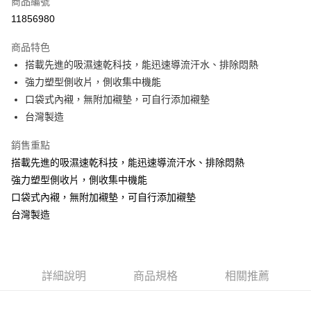
商品編號
超商取貨付款
11856980
LINE Pay
商品特色
Apple Pay
搭載先進的吸濕速乾科技，能迅速導流汗水、排除悶熱
強力塑型側收片，側收集中機能
街口支付
口袋式內襯，無附加襯墊，可自行添加襯墊
悠遊付
台灣製造
ATM付款
銷售重點
搭載先進的吸濕速乾科技，能迅速導流汗水、排除悶熱
貨到付款
強力塑型側收片，側收集中機能
口袋式內襯，無附加襯墊，可自行添加襯墊
運送方式
台灣製造
全家取貨付款
每筆NT$70，滿NT$799(含以上)免運費
付款後全家取貨
詳細說明
商品規格
相關推薦
每筆NT$70，滿NT$799(含以上)免運費
萊爾富取貨付款