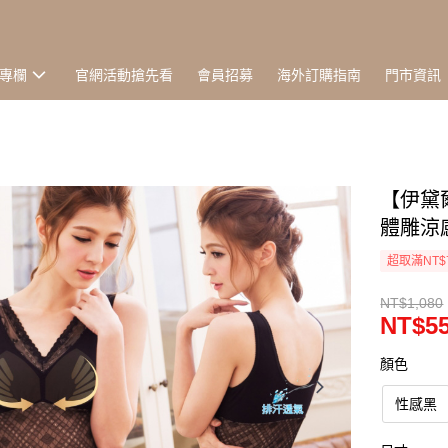
專欄
官網活動搶先看
會員招募
海外訂購指南
門市資訊
【伊黛
體雕涼感
超取滿NT$
NT$1,080
NT$5
顏色
性感黑