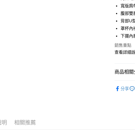
Apple Pay
寬版肩
街口支付
腹部雙
背部U
悠遊付
罩杯內
ATM付款
下擺內
貨到付款
銷售重點
查看詳細
運送方式
商品相關分
全家取貨
每筆NT$7
人氣商品
分享
【纖腰翹
付款後全
每筆NT$7
萊爾富取
說明
相關推薦
每筆NT$7
付款後萊