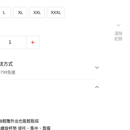
L
XL
XXL
XXXL
清除
紀錄
送方式
798免運
次付款
付款
絲輕雕外出也能輕鬆搭
指螺旋杯墊 提托、集中、靠攏