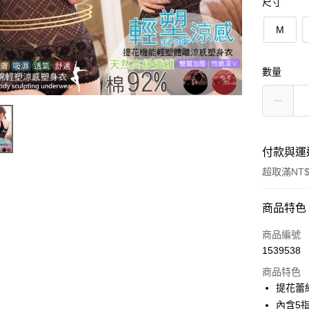
尺寸
M
數量
付款與運
超取滿NT$
付款方式
商品特色
信用卡一
商品編號
1539538
超商取貨
商品特色
LINE Pay
提花蕾
內含5