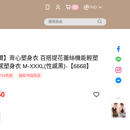
0
TWD
爾】背心塑身衣 百搭提花蕾絲機能輕塑
塑身衣 M-XXXL(性感黑)-【6668】
798免運
國家/地區配送
50