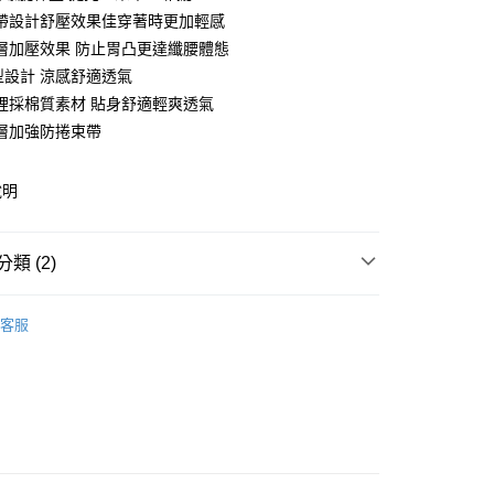
帶設計舒壓效果佳穿著時更加輕感
層加壓效果 防止胃凸更達纖腰體態
型設計 涼感舒適透氣
裡採棉質素材 貼身舒適輕爽透氣
層加強防捲束帶
說明
類 (2)
付款
0，滿NT$799(含以上)免運費
推薦
客服
臀】鏟肉塑身系列
家取貨
0，滿NT$799(含以上)免運費
貨付款
0，滿NT$799(含以上)免運費
爾富取貨