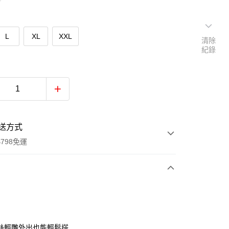
L
XL
XXL
清除
紀錄
送方式
798免運
次付款
付款
絲輕雕外出也能輕鬆搭