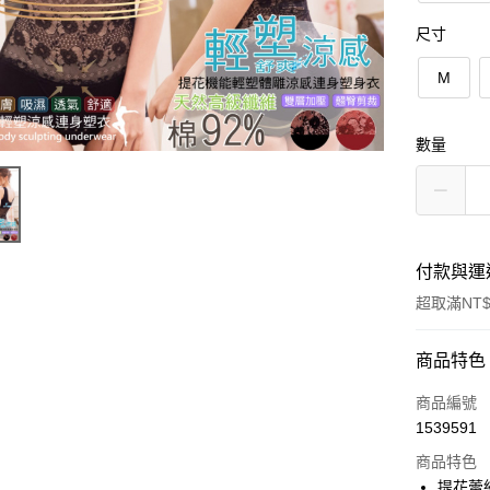
尺寸
M
數量
付款與運
超取滿NT$
付款方式
商品特色
信用卡一
商品編號
1539591
超商取貨
商品特色
LINE Pay
提花蕾