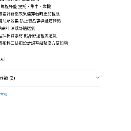
指螺旋杯墊 提托、集中、靠攏
帶設計舒壓效果佳穿著時更加輕感
層加壓效果 防止胃凸更達纖腰體態
型設計 涼感舒適透氣
裡採棉質素材 貼身舒適輕爽透氣
質布料三排扣設計調整鬆緊度方便如廁
說明
類 (2)
付款
0，滿NT$799(含以上)免運費
推薦
客服
臀】鏟肉塑身系列
家取貨
0，滿NT$799(含以上)免運費
貨付款
0，滿NT$799(含以上)免運費