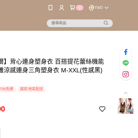
0
TWD
爾】背心連身塑身衣 百搭提花蕾絲機能
涼感連身三角塑身衣 M-XXL(性感黑)
798免運
國家/地區配送
90