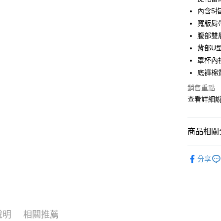
內含5
Apple Pay
寬版肩
街口支付
腹部雙
背部U
悠遊付
罩杯內
ATM付款
底褲棉
貨到付款
銷售重點
查看詳細
運送方式
商品相關分
全家取貨
每筆NT$7
人氣商品
分享
【纖腰翹
付款後全
每筆NT$7
萊爾富取
說明
相關推薦
每筆NT$7