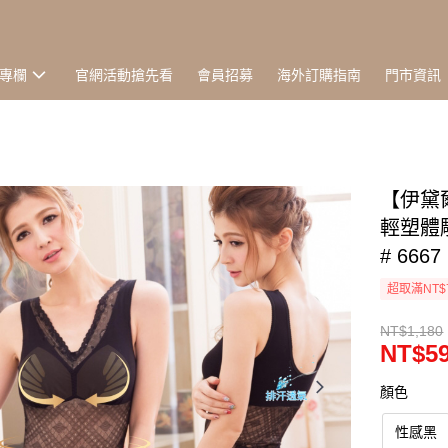
專欄
官網活動搶先看
會員招募
海外訂購指南
門市資訊
【伊黛
輕塑體雕
# 6667
超取滿NT$
NT$1,180
NT$5
顏色
性感黑