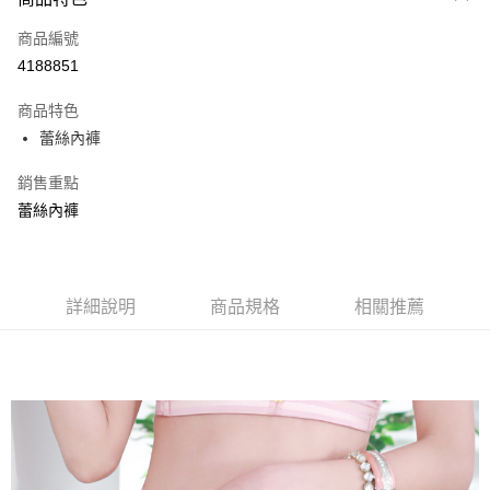
信用卡一次付款
商品編號
超商取貨付款
4188851
LINE Pay
商品特色
Apple Pay
蕾絲內褲
街口支付
銷售重點
蕾絲內褲
悠遊付
ATM付款
貨到付款
詳細說明
商品規格
相關推薦
運送方式
全家取貨付款
每筆NT$70，滿NT$799(含以上)免運費
付款後全家取貨
每筆NT$70，滿NT$799(含以上)免運費