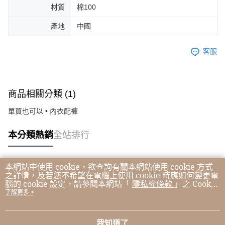
材質
棉100
產地
中國
客服
商品相關分類 (1)
單買也可以 • 內衣配褲
本分類熱銷
全站排行
本網站中使用 cookie，欲查詢有關本網站使用 cookie 方式
熱門標籤
之詳情，及若您不希望在電腦上使用 cookie 時應如何變更電
腦的 cookie 設定，請參閱本網站「
隱私權條款
」之 Cookie
聲明。您繼續使用本網站即表示您同意本公司得按本網站使
了解更多 >
用條款之 Cookie 聲明使用 cookie。
我知道了