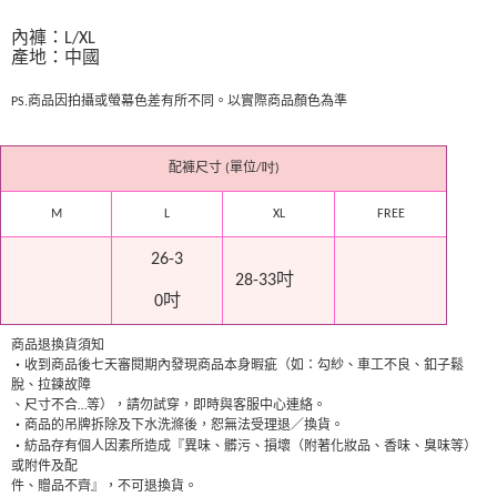
國際配送
查看運費
內褲：L/XL
產地：中國
PS.
商品因拍攝或螢幕色差有所不同。以實際商品顏色為準
配褲尺寸
(
單位
/
吋
)
M
L
XL
FREE
26-3
28-33吋
0吋
商品退換貨須知
‧
收到商品後七天審閱期內發現商品本身暇疵（如：勾紗、車工不良、釦子鬆
脫、拉鍊故障
、尺寸不合
…
等），請勿試穿，即時與客服中心連絡。
‧
商品的吊牌拆除及下水洗滌後，恕無法受理退／換貨。
‧
紡品存有個人因素所造成『異味、髒污、損壞（附著化妝品、香味、臭味等）
或附件及配
件、贈品不齊』，不可退換貨。