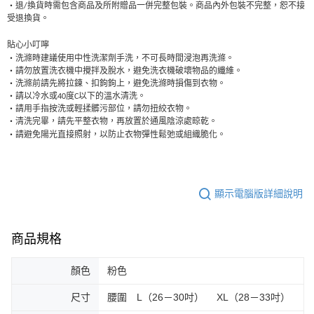
‧
退
/
換貨時需包含商品及所附贈品一併完整包裝。商品內外包裝不完整，恕不接
受退換貨。
貼心小叮嚀
‧
洗滌時建議使用中性洗潔劑手洗，不可長時間浸泡再洗滌。
‧
請勿放置洗衣機中攪拌及脫水，避免洗衣機破壞物品的纖維。
‧
洗滌前請先將拉鍊、扣鉤鉤上，避免洗滌時損傷到衣物。
‧
請以冷水或
40
度
C
以下的溫水清洗。
‧
請用手指按洗或輕揉髒污部位，請勿扭絞衣物。
‧
清洗完畢，請先平整衣物，再放置於通風陰涼處晾乾。
‧
請避免陽光直接照射，以防止衣物彈性鬆弛或組織脆化。
顯示電腦版詳細說明
商品規格
顏色
粉色
尺寸
腰圍 L（26－30吋） XL（28－33吋）