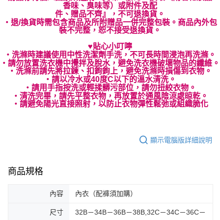
香味、臭味等）或附件及配
件、贈品不齊』，不可退換貨。
‧退/換貨時需包含商品及所附贈品一併完整包裝。商品內外包
裝不完整，恕不接受退換貨。
♥貼心小叮嚀
‧洗滌時建議使用中性洗潔劑手洗，不可長時間浸泡再洗滌。
‧請勿放置洗衣機中攪拌及脫水，避免洗衣機破壞物品的纖維。
‧洗滌前請先將拉鍊、扣鉤鉤上，避免洗滌時損傷到衣物。
‧請以冷水或40度C以下的溫水清洗。
‧請用手指按洗或輕揉髒污部位，請勿扭絞衣物。
‧清洗完畢，請先平整衣物，再放置於通風陰涼處晾乾。
‧請避免陽光直接照射，以防止衣物彈性鬆弛或組織脆化
顯示電腦版詳細說明
商品規格
內容
內衣（配褲須加購）
尺寸
32B－34B－36B－38B,32C－34C－36C－