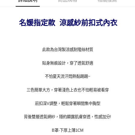
每筆NT$70，滿NT$799(含以上)免運費
付款後萊爾富取貨
名媛指定款 涼感紗前扣式內衣
每筆NT$70，滿NT$799(含以上)免運費
7-11取貨付款
每筆NT$70，滿NT$798(含以上)免運費
此款為台灣製涼感耐隆絲材質
付款後7-11取貨
貼身無痕設計，穿了透氣舒適
每筆NT$70，滿NT$799(含以上)免運費
宅配
不怕夏天流汗悶熱黏踢踢~
每筆NT$70，滿NT$799(含以上)免運費
三色簡單大方，穿著淺色上衣也不怕輕易被看穿
離島宅配
前扣深V調整，輕鬆穿著瞬間集中胸型
每筆NT$100
貨到付款
背後雙層透氣網紗，隱約顯露肌膚穿透，性感加分!
每筆NT$110，滿NT$1,000(含以上)免運費
B罩-下厚上薄1CM
國際配送
查看運費