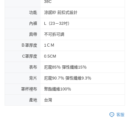
38C
功能
涼感紗 前扣式設計
內褲
L（23－32吋）
肩帶
不可拆可調
Ｂ罩厚度
1ＣＭ
C罩厚度
0.5CM
表布
尼龍85％ 彈性纖維15％
背片
尼龍90.7％ 彈性纖維9.3％
罩杯裡布
聚酯纖維100％
產地
台灣
客服