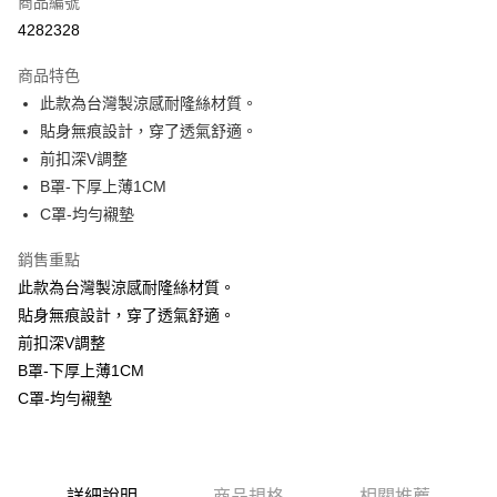
商品編號
超商取貨付款
4282328
LINE Pay
商品特色
Apple Pay
此款為台灣製涼感耐隆絲材質。
貼身無痕設計，穿了透氣舒適。
街口支付
前扣深V調整
悠遊付
B罩-下厚上薄1CM
C罩-均勻襯墊
ATM付款
銷售重點
貨到付款
此款為台灣製涼感耐隆絲材質。
貼身無痕設計，穿了透氣舒適。
運送方式
前扣深V調整
全家取貨付款
B罩-下厚上薄1CM
每筆NT$70，滿NT$799(含以上)免運費
C罩-均勻襯墊
付款後全家取貨
每筆NT$70，滿NT$799(含以上)免運費
萊爾富取貨付款
詳細說明
商品規格
相關推薦