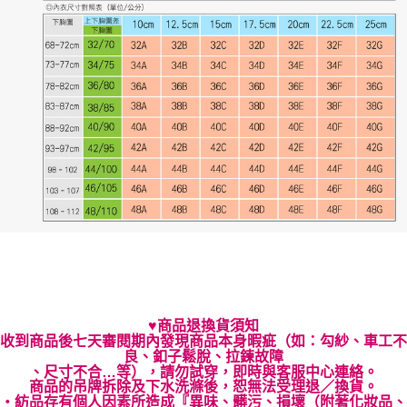
♥商品退換貨須知
收到商品後七天審閱期內發現商品本身暇疵（如：勾紗、車工不
良、釦子鬆脫、拉鍊故障
、尺寸不合…等），請勿試穿，即時與客服中心連絡。
商品的吊牌拆除及下水洗滌後，恕無法受理退／換貨。
‧紡品存有個人因素所造成『異味、髒污、損壞（附著化妝品、