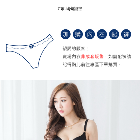
C罩-均勻襯墊