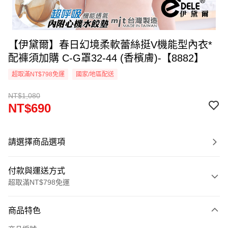
【伊黛爾】春日幻境柔軟蕾絲挺V機能型內衣*
配褲須加購 C-G罩32-44 (香檳膚)-【8882】
超取滿NT$798免運
國家/地區配送
NT$1,080
NT$690
請選擇商品選項
付款與運送方式
超取滿NT$798免運
付款方式
商品特色
信用卡一次付款