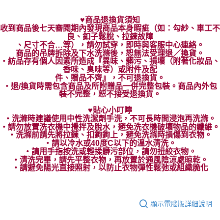
♥商品退換貨須知
收到商品後七天審閱期內發現商品本身暇疵（如：勾紗、車工不
良、釦子鬆脫、拉鍊故障
、尺寸不合…等），請勿試穿，即時與客服中心連絡。
商品的吊牌拆除及下水洗滌後，恕無法受理退／換貨。
‧紡品存有個人因素所造成『異味、髒污、損壞（附著化妝品、
香味、臭味等）或附件及配
件、贈品不齊』，不可退換貨。
‧退/換貨時需包含商品及所附贈品一併完整包裝。商品內外包
裝不完整，恕不接受退換貨。
♥貼心小叮嚀
‧洗滌時建議使用中性洗潔劑手洗，不可長時間浸泡再洗滌。
‧請勿放置洗衣機中攪拌及脫水，避免洗衣機破壞物品的纖維。
‧洗滌前請先將拉鍊、扣鉤鉤上，避免洗滌時損傷到衣物。
‧請以冷水或40度C以下的溫水清洗。
‧請用手指按洗或輕揉髒污部位，請勿扭絞衣物。
‧清洗完畢，請先平整衣物，再放置於通風陰涼處晾乾。
‧請避免陽光直接照射，以防止衣物彈性鬆弛或組織脆化
顯示電腦版詳細說明