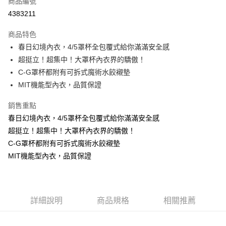
商品編號
超商取貨付款
4383211
LINE Pay
商品特色
Apple Pay
春日幻境內衣，4/5罩杯全包覆式給你滿滿安全感
超挺立！超集中！大罩杯內衣界的驕傲！
街口支付
C-G罩杯都附有可拆式魔術水餃襯墊
悠遊付
MIT機能型內衣，品質保證
ATM付款
銷售重點
春日幻境內衣，4/5罩杯全包覆式給你滿滿安全感
貨到付款
超挺立！超集中！大罩杯內衣界的驕傲！
C-G罩杯都附有可拆式魔術水餃襯墊
運送方式
MIT機能型內衣，品質保證
全家取貨付款
每筆NT$70，滿NT$799(含以上)免運費
付款後全家取貨
詳細說明
商品規格
相關推薦
每筆NT$70，滿NT$799(含以上)免運費
萊爾富取貨付款