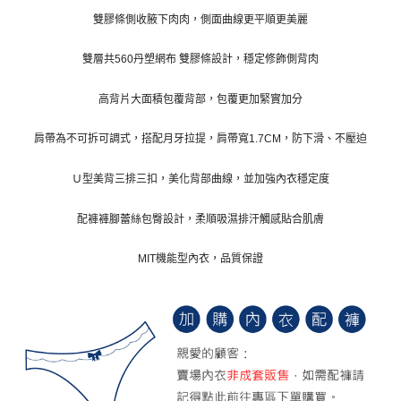
雙膠條側收腋下肉肉，側面曲線更平順更美麗
雙層共560丹塑網布 雙膠條設計，穩定修飾側背肉
高背片大面積包覆背部，包覆更加緊實加分
肩帶為不可拆可調式，搭配月牙拉提，肩帶寬1.7CM，防下滑、不壓迫
Ｕ型美背三排三扣，美化背部曲線，並加強內衣穩定度
配褲褲腳蕾絲包臀設計，柔順吸濕排汗觸感貼合肌膚
MIT機能型內衣，品質保證