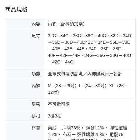
商品規格
內容
內衣（配褲須加購）
尺寸
32C－34C－36C－38C－40C，32D－34D
－36D－38D－40D42D，34E－36E－38E
－40E－42E－44E，34F－36F－38F－
40F－42F－44F，34G－36G－38G－40G
－42G－44G
功能
全罩式包覆防副乳／內裡隱藏月牙設計
內褲
M（23－29吋）L（24－30吋）XL（26－
32吋）
肩帶
不可拆可調
排扣
3排3扣
材質
蕾絲－ 尼龍73％， 縲縈12％， 彈性纖維
15％， 布料－ 彈性纖維25％， 尼龍75