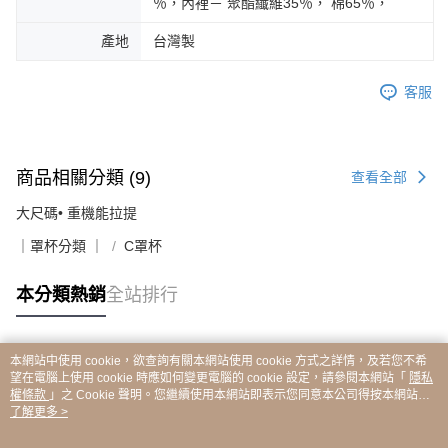
％，內裡－ 聚酯纖維35％， 棉65％，
產地
台灣製
客服
商品相關分類 (9)
查看全部
大尺碼• 重機能拉提
｜罩杯分類 ｜
C罩杯
本分類熱銷
全站排行
本網站中使用 cookie，欲查詢有關本網站使用 cookie 方式之詳情，及若您不希
熱門標籤
望在電腦上使用 cookie 時應如何變更電腦的 cookie 設定，請參閱本網站「
隱私
權條款
」之 Cookie 聲明。您繼續使用本網站即表示您同意本公司得按本網站使
用條款之 Cookie 聲明使用 cookie。
了解更多 >