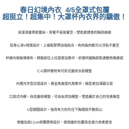
每筆NT$70，滿NT$799(含以上)免運費
春日幻境內衣 4/5全罩式包覆
超挺立！超集中！大罩杯內衣界的驕傲！
付款後萊爾富取貨
每筆NT$70，滿NT$799(含以上)免運費
浪漫滾邊柔軟蕾絲，穿著不容易簍空，塑造更誘惑的胸部曲線
7-11取貨付款
每筆NT$70，滿NT$798(含以上)免運費
低脊心深V視覺設計，上緣鬆緊帶加強貼合，有肉無肉都可以浮貼不簍空
付款後7-11取貨
杯模內側無彈棉布，將胸部往上拉提更加集中，舒適呵護胸部肌膚散熱親膚感
每筆NT$70，滿NT$799(含以上)免運費
C-G罩杯都附有可拆式魔術水餃襯墊
宅配
每筆NT$70，滿NT$799(含以上)免運費
內裡月牙型拉提設計，黃金角度提托再集中，胸型更加渾圓立挺
離島宅配
口袋式內襯，自信魔術襯墊，可自由添加襯墊，塑造屬於自己的完美胸型
每筆NT$100
U型鋼圈設計，強而有力的托住下胸穩固不動如山
貨到付款
每筆NT$110，滿NT$1,000(含以上)免運費
側邊加高11cm與雙膠條設計，使側邊的包覆與支撐力效果更佳
國際配送
查看運費