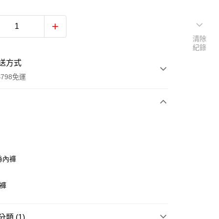
清除
紀錄
送方式
798免運
次付款
付款
絲內褲
內褲
類 (1)