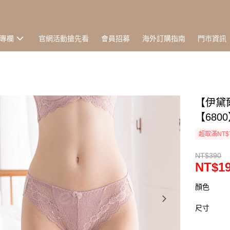
專欄
官網活動搶先看
會員招募
海外訂購指南
門市資訊
【伊黛爾
【680
超取滿NT$
NT$390
NT$1
顏色
尺寸