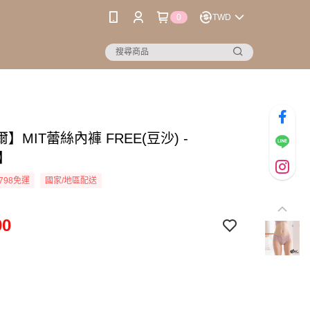
0
TWD
】MIT蕾絲內褲 FREE(豆沙) -
0】
798免運
國家/地區配送
90