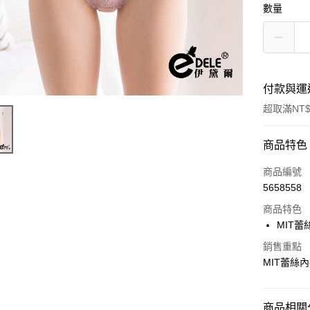
數量
付款與運
超取滿NT$
付款方式
商品特色
信用卡一
商品編號
5658558
超商取貨
商品特色
LINE Pay
MIT蕾
Apple Pay
銷售重點
MIT蕾絲
街口支付
悠遊付
商品相關分