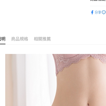
ATM付款
單買也可以
分享
貨到付款
運送方式
全家取貨
說明
商品規格
相關推薦
每筆NT$7
付款後全
每筆NT$7
萊爾富取
每筆NT$7
付款後萊
每筆NT$7
7-11取貨
每筆NT$7