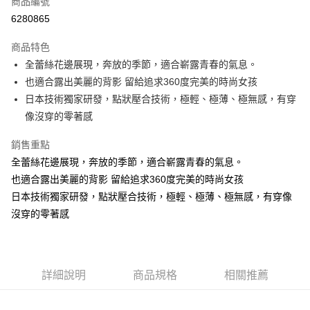
商品編號
超商取貨付款
6280865
LINE Pay
商品特色
Apple Pay
全蕾絲花邊展現，奔放的季節，適合嶄露青春的氣息。
也適合露出美麗的背影 留給追求360度完美的時尚女孩
街口支付
日本技術獨家研發，點狀壓合技術，極輕、極薄、極無感，有穿
悠遊付
像沒穿的零著感
ATM付款
銷售重點
全蕾絲花邊展現，奔放的季節，適合嶄露青春的氣息。
貨到付款
也適合露出美麗的背影 留給追求360度完美的時尚女孩
日本技術獨家研發，點狀壓合技術，極輕、極薄、極無感，有穿像
運送方式
沒穿的零著感
全家取貨付款
每筆NT$70，滿NT$799(含以上)免運費
付款後全家取貨
詳細說明
商品規格
相關推薦
每筆NT$70，滿NT$799(含以上)免運費
萊爾富取貨付款