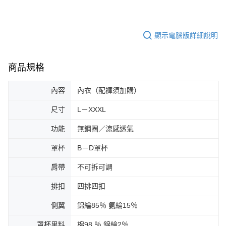
顯示電腦版詳細說明
商品規格
內容
內衣（配褲須加購）
尺寸
L－XXXL
功能
無鋼圈／涼感透氣
罩杯
B－D罩杯
肩帶
不可拆可調
排扣
四排四扣
側翼
錦綸85％ 氨綸15％
罩杯里料
棉98 ％ 錦綸2％