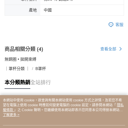
產地
中國
客服
商品相關分類 (4)
查看全部
無鋼圈 • 拋開束縛
｜罩杯分類 ｜
B罩杯
本分類熱銷
全站排行
本網站中使用 cookie，欲查詢有關本網站使用 cookie 方式之詳情，及若您不希
熱門標籤
望在電腦上使用 cookie 時應如何變更電腦的 cookie 設定，請參閱本網站「
隱私
權條款
」之 Cookie 聲明。您繼續使用本網站即表示您同意本公司得按本網站使
用條款之 Cookie 聲明使用 cookie。
了解更多 >