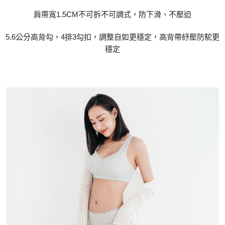
肩帶寬1.5CM不可拆不可調式，防下滑、不壓迫
5.6公分高背勾，4排3勾扣，調整自如更穩定，高背帶紓壓防駝更
穩定