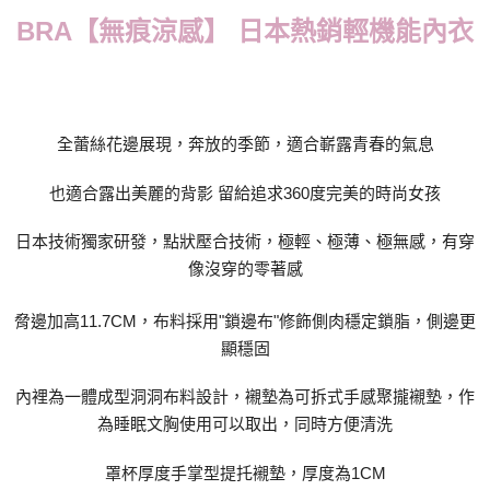
BRA【無痕涼感】 日本熱銷輕機能內衣
每筆NT$70，滿NT$799(含以上)免運費
付款後萊爾富取貨
每筆NT$70，滿NT$799(含以上)免運費
7-11取貨付款
全蕾絲花邊展現，奔放的季節，適合嶄露青春的氣息
每筆NT$70，滿NT$798(含以上)免運費
也適合露出美麗的背影 留給追求360度完美的時尚女孩
付款後7-11取貨
每筆NT$70，滿NT$799(含以上)免運費
日本技術獨家研發，點狀壓合技術，極輕、極薄、極無感，有穿
像沒穿的零著感
宅配
每筆NT$70，滿NT$799(含以上)免運費
脅邊加高11.7CM，布料採用"鎖邊布"修飾側肉穩定鎖脂，側邊更
顯穩固
離島宅配
每筆NT$100
內裡為一體成型洞洞布料設計，襯墊為可拆式手感聚攏襯墊，作
貨到付款
為睡眠文胸使用可以取出，同時方便清洗
每筆NT$110，滿NT$1,000(含以上)免運費
罩杯厚度手掌型提托襯墊，厚度為1CM
國際配送
查看運費