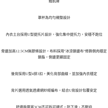
體肌膚
罩杯為均勻襯墊設計
內衣土台採用U型提托片設計，強化集中提托力，安穩不跑位
脅邊加高12.5CM無膠條設計，布料採用"冰涼鎖邊布"修飾側肉穩定
鎖脂，側邊更顯固定
後背採用U型4排3扣，美化背部曲線，並加強內衣穩定
背片選用透氣透膚網紗經編布，結合U背設計包覆安定
舒適肩帶寬3CM不可拆可調式，防下滑、不壓迫