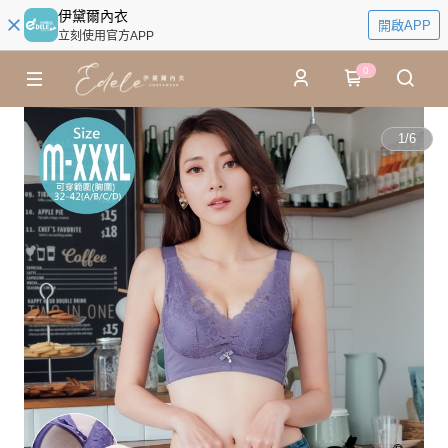
伊黛爾內衣
開啟APP
立刻使用官方APP
0
1
/
6