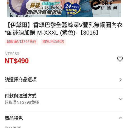
【伊黛爾】香頌巴黎全蠶絲深V豐乳無鋼圈內衣
*配褲須加購 M-XXXL (紫色)-【3016】
超取滿NT$798免運
國家/地區配送
NT$980
NT$490
請選擇商品選項
付款與運送方式
超取滿NT$798免運
付款方式
商品特色
信用卡一次付款