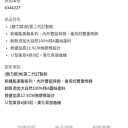
商品編號
超商取貨付款
6344227
LINE Pay
商品特色
Apple Pay
(魅力歐洲)第二代訂製款
新機能美胸系列，內外雙挺與側、後背的雙重修飾
街口支付
創新添加大自然100%特A蠶絲面料
悠遊付
脅邊加高12.5CM無膠條設計
Ｕ型美背4排3扣，美化背部曲線
ATM付款
銷售重點
貨到付款
(魅力歐洲)第二代訂製款
新機能美胸系列，內外雙挺與側、後背的雙重修飾
運送方式
創新添加大自然100%特A蠶絲面料
全家取貨付款
脅邊加高12.5CM無膠條設計
每筆NT$70，滿NT$799(含以上)免運費
Ｕ型美背4排3扣，美化背部曲線
付款後全家取貨
每筆NT$70，滿NT$799(含以上)免運費
萊爾富取貨付款
詳細說明
商品規格
相關推薦