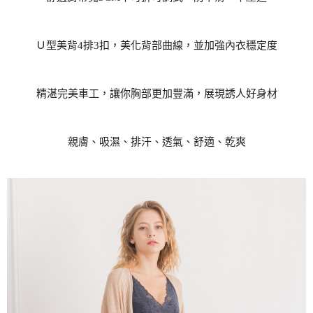
Ｕ型美背4排3扣，美化背部曲線，並加強內衣穩定度
精湛完美車工，讓你胸部更加豐滿，展現誘人好身材
親膚、吸濕、排汗、透氣、舒適、乾爽