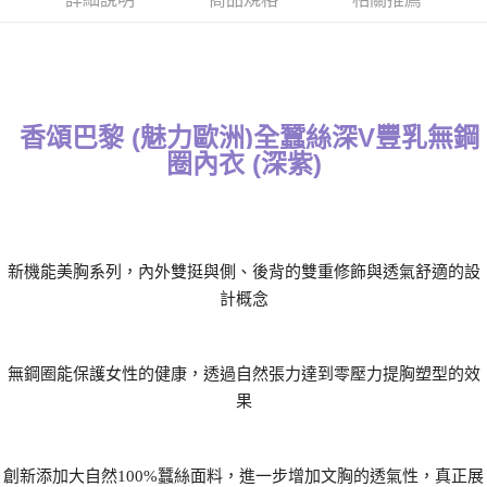
每筆NT$70，滿NT$799(含以上)免運費
付款後萊爾富取貨
每筆NT$70，滿NT$799(含以上)免運費
香頌巴黎 (魅力歐洲)全蠶絲深V豐乳無鋼
7-11取貨付款
圈內衣 (深紫)
每筆NT$70，滿NT$798(含以上)免運費
付款後7-11取貨
每筆NT$70，滿NT$799(含以上)免運費
新機能美胸系列，內外雙挺與側、後背的雙重修飾與透氣舒適的設
宅配
計概念
每筆NT$70，滿NT$799(含以上)免運費
離島宅配
無鋼圈能保護女性的健康，透過自然張力達到零壓力提胸塑型的效
每筆NT$100
果
貨到付款
每筆NT$110，滿NT$1,000(含以上)免運費
創新添加大自然100%蠶絲面料，進一步增加文胸的透氣性，真正展
國際配送
查看運費