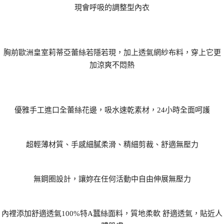
現會呼吸的調整型內衣
胸前歐洲皇室莉蒂亞蕾絲若隱若現，加上透氣網紗布料，穿上它更
加涼爽不悶熱
優雅手工進口全蕾絲花邊，吸水速乾素材，24小時全面呵護
超輕薄材質、手感細膩柔滑、精細剪裁、舒適無壓力
無鋼圈設計，讓妳在任何活動中自由伸展無壓力
內裡添加舒適透氣100%特A蠶絲面料，質地柔軟 舒適透氣，貼近人