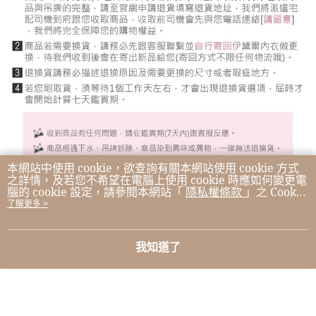
本網站中使用 cookie，欲查詢有關本網站使用 cookie 方式
之詳情，及若您不希望在電腦上使用 cookie 時應如何變更電
腦的 cookie 設定，請參閱本網站「
隱私權條款
」之 Cookie
聲明。您繼續使用本網站即表示您同意本公司得按本網站使
了解更多 >
用條款之 Cookie 聲明使用 cookie。
我知道了