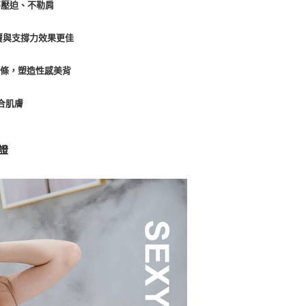
不壓迫、不勒肩
包覆與支撐力效果更佳
線條，塑造性感美背
合肌膚
證