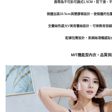
肩帶為不可拆可調式1.5CM，防下滑、
側邊加高10.5cm與雙膠條設計，使側邊的
全蕾絲性感大V美背蕾絲設計，可修飾背部
配褲包臀設計，柔順絲滑觸感貼
MIT機能型內衣，品質保