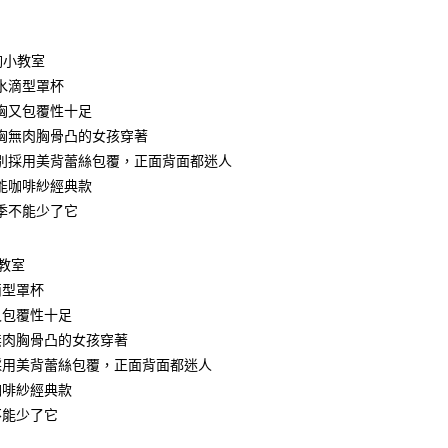
付款
胸小教室
水滴型罩杯
胸又包覆性十足
胸無肉胸骨凸的女孩穿著
別採用美背蕾絲包覆，正面背面都迷人
能咖啡紗經典款
季不能少了它
教室
滴型罩杯
又包覆性十足
無肉胸骨凸的女孩穿著
付款
採用美背蕾絲包覆，正面背面都迷人
0，滿NT$799(含以上)免運費
咖啡紗經典款
家取貨
不能少了它
0，滿NT$799(含以上)免運費