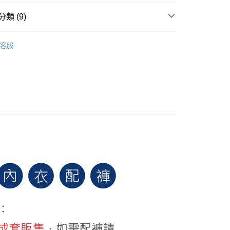
貨付款
類 (9)
0，滿NT$799(含以上)免運費
自信回歸
爾富取貨
客服
 ｜
A罩杯
0，滿NT$799(含以上)免運費
 ｜
B罩杯
付款
 ｜
C罩杯
0，滿NT$798(含以上)免運費
 ｜
D罩杯
1取貨
val │本月上新
0，滿NT$799(含以上)免運費
】MIT經典暢銷
這邊】獨家限定下殺5折
0，滿NT$799(含以上)免運費
穿出飽滿胸】機能內衣$399up
00
10，滿NT$1,000(含以上)免運費