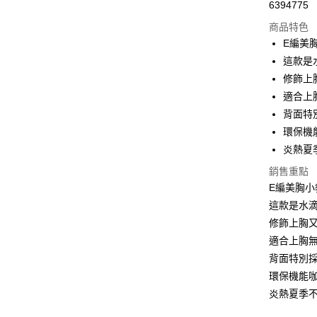
6394775
超商取貨
商品特色
LINE Pay
E編美
這款是
Apple Pay
修飾上
街口支付
適合上
背面特
悠遊付
環保機
ATM付款
炎熱夏
貨到付款
銷售重點
E編美胸小
這款是水
運送方式
修飾上胸
適合上胸
全家取貨
背面特別
每筆NT$7
環保機能
付款後全
炎熱夏季
每筆NT$7