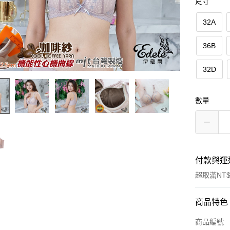
尺寸
32A
36B
32D
數量
付款與運
超取滿NT$
付款方式
商品特色
信用卡一
商品編號