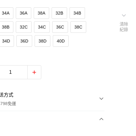
34A
36A
38A
32B
34B
清除
38B
32C
34C
36C
38C
紀錄
34D
36D
38D
40D
送方式
798免運
次付款