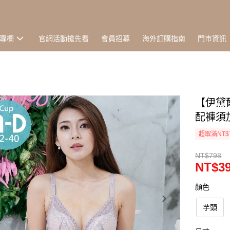
專欄
官網活動搶先看
會員招募
海外訂購指南
門市資訊
【伊黛
配褲須加購
超取滿NT$
NT$798
NT$3
顏色
芋頭