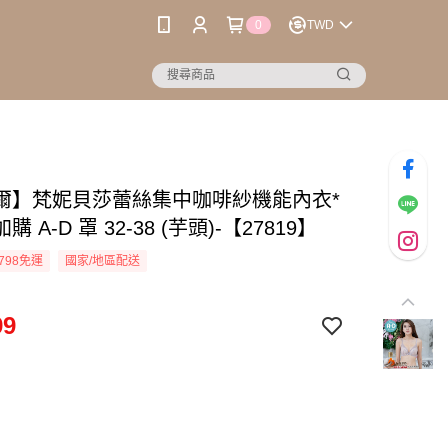
0
TWD
爾】梵妮貝莎蕾絲集中咖啡紗機能內衣*
 A-D 罩 32-38 (芋頭)-【27819】
798免運
國家/地區配送
99