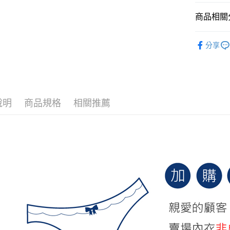
萊爾富取
商品相關分
每筆NT$7
小巧胸 • 
付款後萊
分享
｜罩杯分類
每筆NT$7
｜罩杯分類
7-11取貨
｜罩杯分類
每筆NT$7
說明
商品規格
相關推薦
｜罩杯分類
付款後7-1
New Arri
每筆NT$7
【E編力薦
宅配
【小資逛
每筆NT$7
【A-C杯
離島宅配
每筆NT$1
貨到付款
每筆NT$1