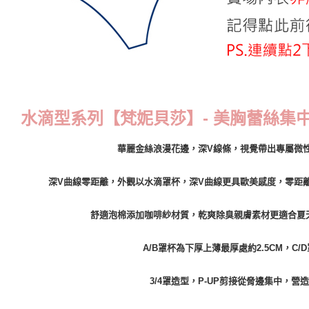
國際配送
水滴型系列【梵妮貝莎】- 美胸蕾絲集中內衣
華麗金絲浪漫花邊，深V線條，視覺帶出專屬微性
深V曲線零距離，外觀以水滴罩杯，深V曲線更具歐美感度，零距
舒適泡棉添加咖啡紗材質，乾爽除臭親膚素材更適合夏
A/B罩杯為下厚上薄最厚處約2.5CM，C
3/4罩造型，P-UP剪接從脅邊集中，營