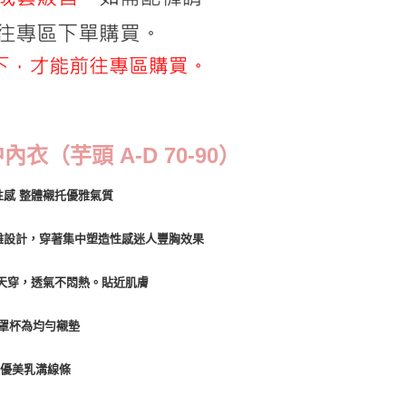
查看運費
（芋頭 A-D 70-90）
感 整體襯托優雅氣質
離設計，穿著集中塑造性感迷人豐胸效果
天穿，透氣不悶熱。貼近肌膚
/D罩杯為均勻襯墊
造優美乳溝線條