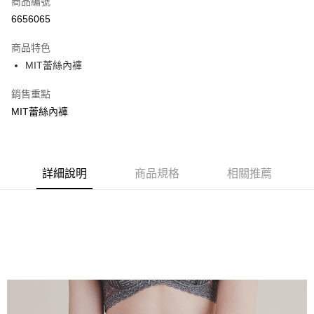
商品編號
超商取貨付款
6656065
LINE Pay
商品特色
Apple Pay
MIT蕾絲內褲
街口支付
銷售重點
MIT蕾絲內褲
悠遊付
ATM付款
貨到付款
詳細說明
商品規格
相關推薦
運送方式
全家取貨付款
每筆NT$70，滿NT$799(含以上)免運費
付款後全家取貨
每筆NT$70，滿NT$799(含以上)免運費
萊爾富取貨付款