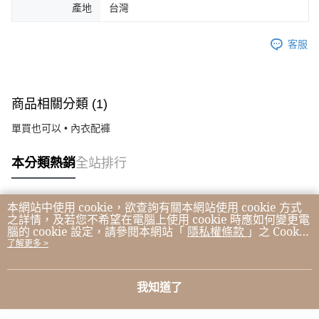
產地
台灣
客服
商品相關分類 (1)
單買也可以 • 內衣配褲
本分類熱銷
全站排行
本網站中使用 cookie，欲查詢有關本網站使用 cookie 方式
熱門標籤
之詳情，及若您不希望在電腦上使用 cookie 時應如何變更電
腦的 cookie 設定，請參閱本網站「
隱私權條款
」之 Cookie
聲明。您繼續使用本網站即表示您同意本公司得按本網站使
了解更多 >
用條款之 Cookie 聲明使用 cookie。
我知道了