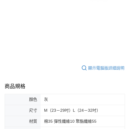
顯示電腦版詳細說明
商品規格
顏色
灰
尺寸
M（23－29吋）L（24－32吋）
材質
棉35 彈性纖維10 聚酯纖維55