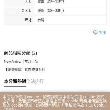
ＸＬ
腰圍（28－31吋）
ＸＸＬ
腰圍（30－33吋）
產地
台灣
客服
商品相關分類 (2)
New Arrival │本月上新
【纖腰翹臀】鏟肉塑身系列
本分類熱銷
全站排行
本網站中使用 cookie，欲查詢有關本網站使用 cookie 方式
熱門標籤
之詳情，及若您不希望在電腦上使用 cookie 時應如何變更電
腦的 cookie 設定，請參閱本網站「
隱私權條款
」之 Cookie
聲明。您繼續使用本網站即表示您同意本公司得按本網站使
了解更多 >