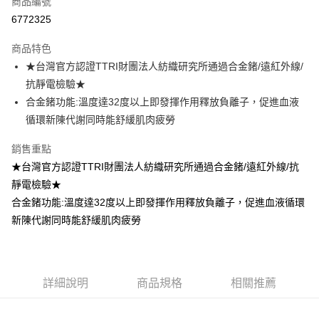
商品編號
超商取貨付款
6772325
LINE Pay
商品特色
Apple Pay
★台灣官方認證TTRI財團法人紡織研究所通過合金鍺/遠紅外線/
抗靜電檢驗★
街口支付
合金鍺功能:溫度達32度以上即發揮作用釋放負離子，促進血液
悠遊付
循環新陳代謝同時能舒緩肌肉疲勞
ATM付款
銷售重點
★台灣官方認證TTRI財團法人紡織研究所通過合金鍺/遠紅外線/抗
貨到付款
靜電檢驗★
合金鍺功能:溫度達32度以上即發揮作用釋放負離子，促進血液循環
運送方式
新陳代謝同時能舒緩肌肉疲勞
全家取貨付款
每筆NT$70，滿NT$799(含以上)免運費
付款後全家取貨
詳細說明
商品規格
相關推薦
每筆NT$70，滿NT$799(含以上)免運費
萊爾富取貨付款