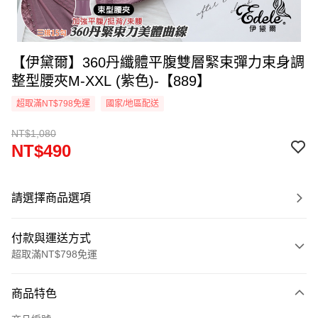
【伊黛爾】360丹纖體平腹雙層緊束彈力束身調
整型腰夾M-XXL (紫色)-【889】
超取滿NT$798免運
國家/地區配送
NT$1,080
NT$490
請選擇商品選項
付款與運送方式
超取滿NT$798免運
付款方式
商品特色
信用卡一次付款