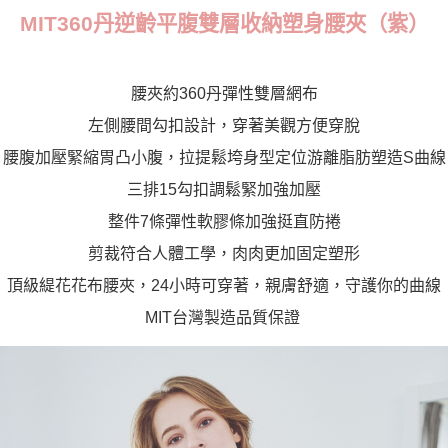
）
MIT360丹逆齡平腹雙層收納塑身腰夾（紫
每筆NT$70，滿NT$799(含以上)免運費
付款後萊爾富取貨
每筆NT$70，滿NT$799(含以上)免運費
腰夾約360丹彈性雙層網布
左側腰間勾扣設計，穿著美觀方便穿脫
7-11取貨付款
每筆NT$70，滿NT$798(含以上)免運費
腰腹加壓緊縮胃凸小腹，拉提鬆垮身型定位游離脂肪塑造S曲線
三排15勾扣調鬆緊加強加壓
付款後7-11取貨
每筆NT$70，滿NT$799(含以上)免運費
整件7條彈性軟膠條加強挺直防捲
剪裁符合人體工學，肉肉更加固定塑形
宅配
每筆NT$70，滿NT$799(含以上)免運費
頂級緹花花布腰夾，24小時可穿著，親膚舒適，守護你的曲線
MIT台灣製造品質保證
離島宅配
每筆NT$100
貨到付款
每筆NT$110，滿NT$1,000(含以上)免運費
國際配送
查看運費