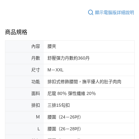
顯示電腦版詳細說明
商品規格
內容
腰夾
丹數
舒壓彈力丹數約360丹
尺寸
M－XXL
功能
排扣式修飾腰間，撫平擾人的肚子肉肉
面料
尼龍 80％ 彈性纖維 20％
排扣
三排15勾扣
Ｍ
腰圍（24－26吋）
L
腰圍（26－28吋）