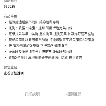
商品編號
超商取貨付款
678625
LINE Pay
商品特色
Apple Pay
輕薄舒適透氣不悶熱 讓妳輕鬆穿著
托胸、收腰、縮腹、提臀 瞬間塑造完美曲線
街口支付
寬版式肩帶集中美胸 挺立胸型 提胸更集中 讓妳舒適不壓迫
悠遊付
腹部與兩側以雙層網布加壓 打造超緊實平坦美腹與S型腰身
腰 腹及側邊加強施壓 平撫胃凸 修飾身型
ATM付款
後背腰及腰側加設強力伸縮布 雕塑腰部曲線
貨到付款
背部X型設計 展現挺值優美曲線防止駝背 撫平背肉
銷售重點
運送方式
查看詳細說明
全家取貨付款
每筆NT$70，滿NT$799(含以上)免運費
付款後全家取貨
詳細說明
相關推薦
每筆NT$70，滿NT$799(含以上)免運費
萊爾富取貨付款