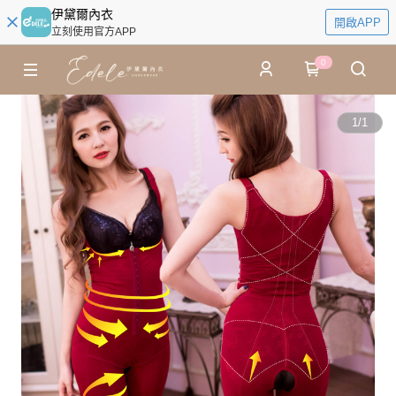
伊黛爾內衣
開啟APP
立刻使用官方APP
0
1
/
1