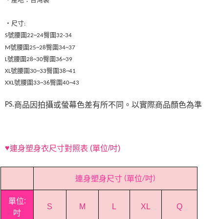
‧產地：台灣製
‧尺寸:
S號腰圍22~24臀圍32-34
M號腰圍25~28臀圍34~37
L號腰圍28~30臀圍36~39
XL號腰圍30~33臀圍38~41
XXL號腰圍33~36臀圍40~43
商品因拍攝或螢幕色差有所不同。以實際商品顏色為準
PS.
連身塑身衣尺寸對照表
單位
吋
♥
(
/
)
連身塑身尺寸
單位
吋
(
/
)
單位
:
S
M
L
XL
Q
吋