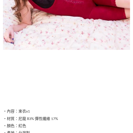
‧內容：束衣x1
‧材質：尼龍 83% 彈性纖維 17%
‧顏色：紅色