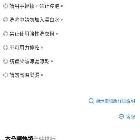
◎
請用手輕揉，禁止浸泡。
◎
洗滌中請勿加入漂白水。
◎
禁止使用強性洗衣粉。
◎
不可用力擰乾。
◎
請置於陰涼處晾乾。
◎
請勿高溫熨燙。
顯示電腦版詳細說明
客服
本分類熱銷
全站排行