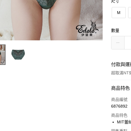
尺寸
M
數量
付款與運
超取滿NT$
付款方式
商品特色
信用卡一
商品編號
6876892
超商取貨
商品特色
LINE Pay
MIT蕾