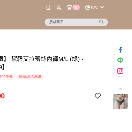
0
TWD
】 黛碧艾拉蕾絲內褲M/L (綠) -
29】
798免運
國家/地區配送
90