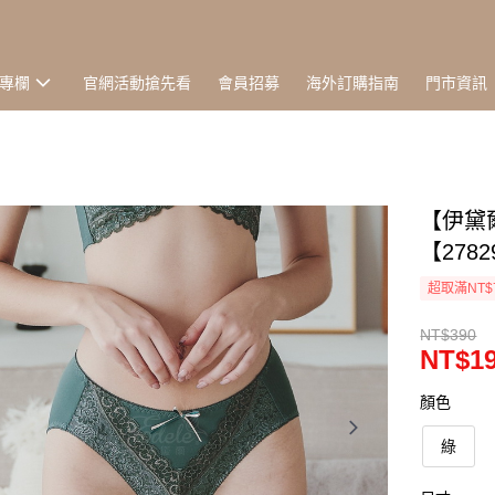
專欄
官網活動搶先看
會員招募
海外訂購指南
門市資訊
【伊黛爾
【278
超取滿NT$
NT$390
NT$1
顏色
綠