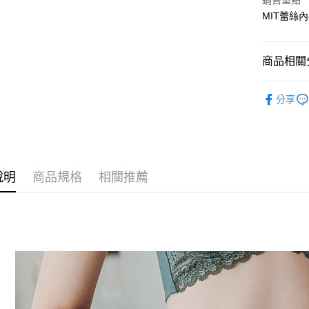
Apple Pay
銷售重點
MIT蕾絲
街口支付
悠遊付
商品相關分
ATM付款
單買也可以
分享
貨到付款
運送方式
全家取貨
說明
商品規格
相關推薦
每筆NT$7
付款後全
每筆NT$7
萊爾富取
每筆NT$7
付款後萊