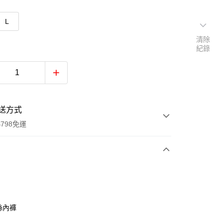
L
清除
紀錄
送方式
798免運
次付款
付款
絲內褲