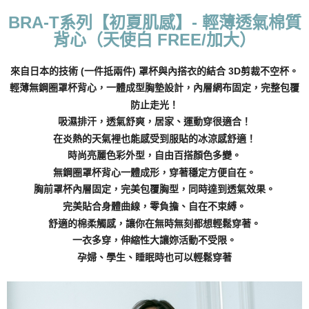
每筆NT$70，滿NT$799(含以上)免運費
BRA-T系列【初夏肌感】- 輕薄透氣棉質
背心（天使白 FREE/加大）
付款後萊爾富取貨
每筆NT$70，滿NT$799(含以上)免運費
來自日本的技術 (一件抵兩件) 罩杯與內搭衣的結合 3D剪裁不空杯。
7-11取貨付款
輕薄無鋼圈罩杯背心，一體成型胸墊設計，內層網布固定，完整包覆
防止走光！
每筆NT$70，滿NT$798(含以上)免運費
吸濕排汗，透氣舒爽，居家、運動穿很適合！
付款後7-11取貨
在炎熱的天氣裡也能感受到服貼的冰涼感舒適！
每筆NT$70，滿NT$799(含以上)免運費
時尚亮麗色彩外型，自由百搭顏色多變。
無鋼圈罩杯背心一體成形，穿著穩定方便自在。
宅配
胸前罩杯內層固定，完美包覆胸型，同時達到透氣效果。
每筆NT$70，滿NT$799(含以上)免運費
完美貼合身體曲線，零負擔、自在不束縛。
離島宅配
舒適的棉柔觸感，讓你在無時無刻都想輕鬆穿著。
每筆NT$100
一衣多穿，伸縮性大讓妳活動不受限。
孕婦、學生、睡眠時也可以輕鬆穿著
貨到付款
每筆NT$110，滿NT$1,000(含以上)免運費
國際配送
查看運費