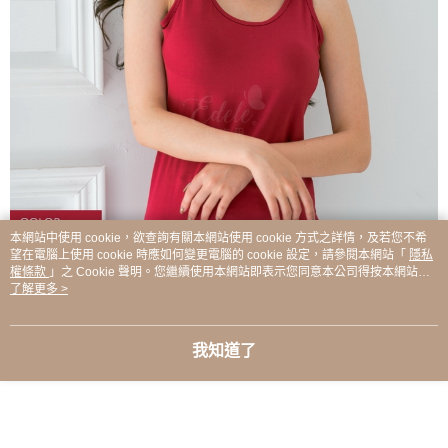
本網站中使用 cookie，欲查詢有關本網站使用 cookie 方式之詳情，及若您不希
望在電腦上使用 cookie 時應如何變更電腦的 cookie 設定，請參閱本網站「
隱私
權條款
」之 Cookie 聲明。您繼續使用本網站即表示您同意本公司得按本網站使
用條款之 Cookie 聲明使用 cookie。
了解更多 >
我知道了