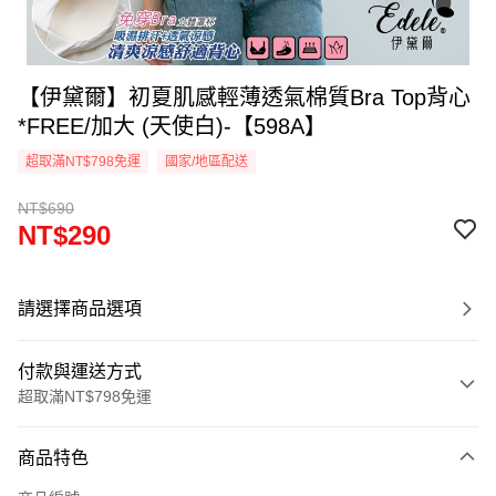
【伊黛爾】初夏肌感輕薄透氣棉質Bra Top背心
*FREE/加大 (天使白)-【598A】
超取滿NT$798免運
國家/地區配送
NT$690
NT$290
請選擇商品選項
付款與運送方式
超取滿NT$798免運
付款方式
商品特色
信用卡一次付款