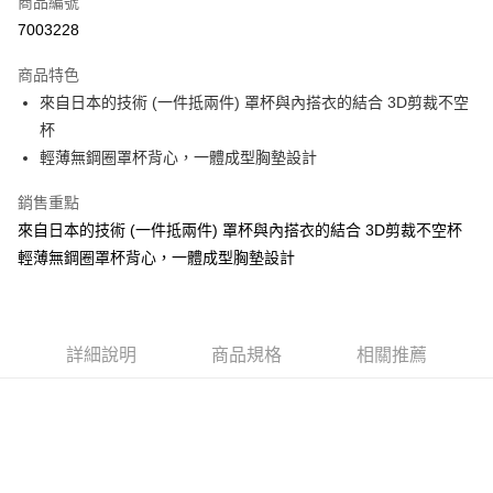
商品編號
超商取貨付款
7003228
LINE Pay
商品特色
Apple Pay
來自日本的技術 (一件抵兩件) 罩杯與內搭衣的結合 3D剪裁不空
杯
街口支付
輕薄無鋼圈罩杯背心，一體成型胸墊設計
悠遊付
銷售重點
ATM付款
來自日本的技術 (一件抵兩件) 罩杯與內搭衣的結合 3D剪裁不空杯
輕薄無鋼圈罩杯背心，一體成型胸墊設計
貨到付款
運送方式
全家取貨付款
詳細說明
商品規格
相關推薦
每筆NT$70，滿NT$799(含以上)免運費
付款後全家取貨
每筆NT$70，滿NT$799(含以上)免運費
萊爾富取貨付款