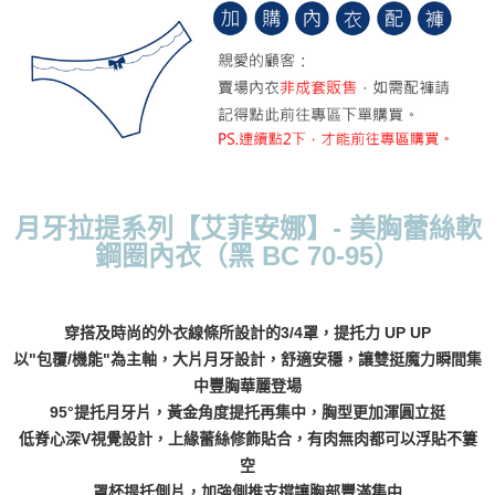
每筆NT$70，滿NT$799(含以上)免運費
付款後萊爾富取貨
每筆NT$70，滿NT$799(含以上)免運費
7-11取貨付款
每筆NT$70，滿NT$798(含以上)免運費
付款後7-11取貨
月牙拉提系列【艾菲安娜】- 美胸蕾絲軟
每筆NT$70，滿NT$799(含以上)免運費
鋼圈內衣（黑 BC 70-95）
宅配
每筆NT$70，滿NT$799(含以上)免運費
穿搭及時尚的外衣線條所設計的3/4罩，提托力 UP UP
離島宅配
以"包覆/機能"為主軸，大片月牙設計，舒適安穩，讓雙挺魔力瞬間集
每筆NT$100
中豐胸華麗登場
95°提托月牙片，黃金角度提托再集中，胸型更加渾圓立挺
貨到付款
低脊心深V視覺設計，上緣蕾絲修飾貼合，有肉無肉都可以浮貼不簍
每筆NT$110，滿NT$1,000(含以上)免運費
空
罩杯提托側片，加強側推支撐讓胸部豐滿集中
國際配送
查看運費