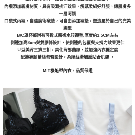
內襯添加親膚材質，具有吸濕排汗效果，觸感柔細好舒服，讓肌膚多
一層呵護
口袋式內襯，自信魔術襯墊，可自由添加襯墊，塑造屬於自己的完美
胸型
B/C罩杯都附有可拆式魔術水餃襯墊,厚度約1.5CM左右
側邊加高8cm與雙膠條設計，使側邊的包覆與支撐力效果更佳
Ｕ型美背三排三扣，美化背部曲線，並加強內衣穩定度
配褲褲腳蕾絲包臀設計，柔順絲滑觸感貼合肌膚 。
MIT機能型內衣，品質保證