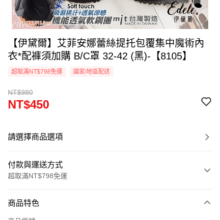
【伊黛爾】艾菲安娜蕾絲提托包覆集中魔術內
衣*配褲須加購 B/C罩 32-42 (黑)-【8105】
超取滿NT$798免運
國家/地區配送
NT$980
NT$450
請選擇商品選項
付款與運送方式
超取滿NT$798免運
付款方式
商品特色
信用卡一次付款