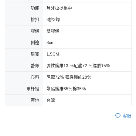
功能
月牙拉提集中
排扣
3排3鉤
膠條
雙膠條
側邊
8cm
肩寬
1.5CM
蕾絲
彈性纖維13 ％尼龍72 ％縲縈15％
布料
尼龍72％ 彈性纖維28％
罩杯裡
聚酯纖維65％棉35％
產地
台灣
客服