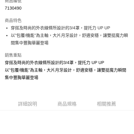
商品編號
超商取貨付款
7130490
LINE Pay
商品特色
Apple Pay
穿搭及時尚的外衣線條所設計的3/4罩，提托力 UP UP
以"包覆/機能"為主軸，大片月牙設計，舒適安穩，讓雙挺魔力瞬
街口支付
間集中豐胸華麗登場
悠遊付
銷售重點
ATM付款
穿搭及時尚的外衣線條所設計的3/4罩，提托力 UP UP
以"包覆/機能"為主軸，大片月牙設計，舒適安穩，讓雙挺魔力瞬間
貨到付款
集中豐胸華麗登場
運送方式
全家取貨付款
每筆NT$70，滿NT$799(含以上)免運費
詳細說明
商品規格
相關推薦
付款後全家取貨
每筆NT$70，滿NT$799(含以上)免運費
萊爾富取貨付款