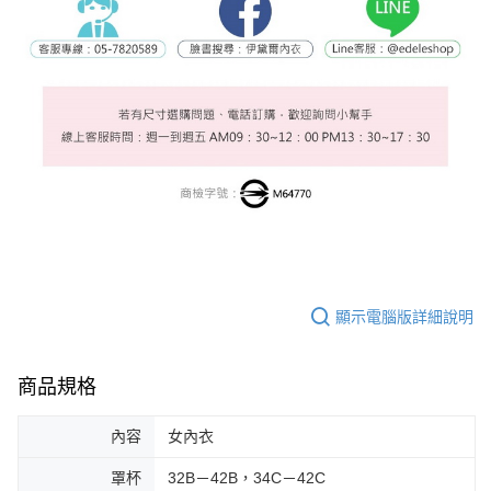
顯示電腦版詳細說明
商品規格
內容
女內衣
罩杯
32B－42B，34C－42C