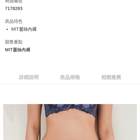
商品編號
超商取貨付款
7178283
LINE Pay
商品特色
Apple Pay
MIT蕾絲內褲
街口支付
銷售重點
MIT蕾絲內褲
悠遊付
ATM付款
貨到付款
詳細說明
商品規格
相關推薦
運送方式
全家取貨付款
每筆NT$70，滿NT$799(含以上)免運費
付款後全家取貨
每筆NT$70，滿NT$799(含以上)免運費
萊爾富取貨付款