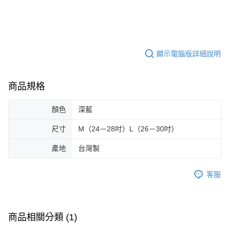
顯示電腦版詳細說明
商品規格
顏色
深藍
尺寸
M（24－28吋）L（26－30吋）
產地
台灣製
客服
商品相關分類 (1)