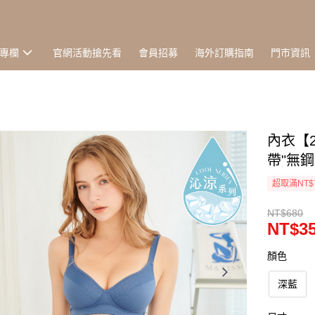
專欄
官網活動搶先看
會員招募
海外訂購指南
門市資訊
內衣【
帶"無鋼圈
超取滿NT$
NT$680
NT$3
顏色
深藍