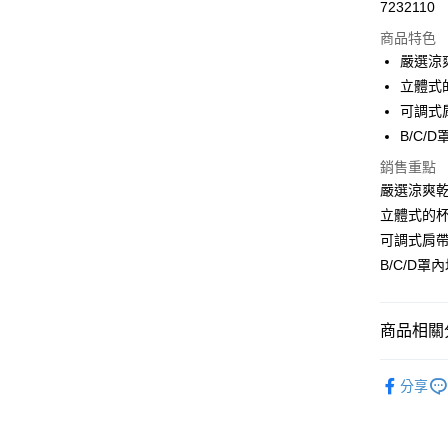
7232110
超商取貨
商品特色
LINE Pay
嚴選涼爽
立體式
Apple Pay
可調式
街口支付
B/C/
悠遊付
銷售重點
嚴選涼爽乾爽
ATM付款
立體式的
貨到付款
可調式肩帶
B/C/D罩
運送方式
商品相關分
全家取貨
每筆NT$7
無鋼圈 • 
分享
｜罩杯分類
付款後全
每筆NT$7
｜罩杯分類