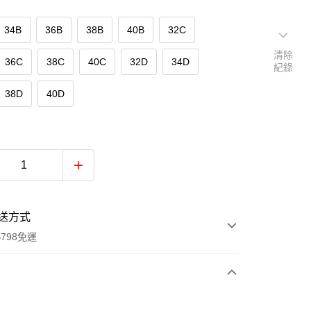
34B
36B
38B
40B
32C
清除
36C
38C
40C
32D
34D
紀錄
38D
40D
送方式
798免運
次付款