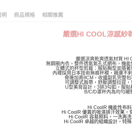
｜罩杯分類
萊爾富取
說明
商品規格
相關推薦
每筆NT$7
【Zero零
付款後萊
New Arri
嚴選HI COOL涼感
每筆NT$7
【破萬熱
7-11取貨
👑蟬聯冠
每筆NT$7
嚴選涼爽乾爽透氣材質 HI C
付款後7-1
無鋼圈內衣，整件透氣氣孔式網布，機能
立體式的杯型剪裁：服貼胸型並隨著
每筆NT$7
內裡採用日本技術無痕杯模，親膚不
脅邊加高9CM，收攏副乳完整包
宅配
可調整式肩帶，舒壓調整拉提，
U型美背設計，3排3勾釦，服貼
每筆NT$7
B/C/D罩杯內為均勻襯
離島宅配
Hi CoolR 機能性布料
每筆NT$1
Hi CoolR 優異的吸濕排汗效果
Hi CoolR 容易照料，一洗再
貨到付款
Hi CoolR 卓越的組織設計，
每筆NT$1