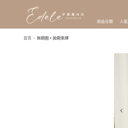
商品分類
人氣
首頁
無鋼圈 • 拋開束縛