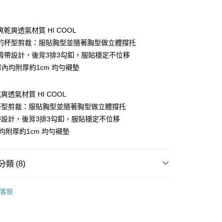
付款
乾爽透氣材質 HI COOL
的杯型剪裁：服貼胸型並隨著胸型做立體撐托
肩帶設計，後背3排3勾釦，服貼穩定不位移
D罩內均附厚約1cm 均勻襯墊
透氣材質 HI COOL
杯型剪裁：服貼胸型並隨著胸型做立體撐托
設計，後背3排3勾釦，服貼穩定不位移
內均附厚約1cm 均勻襯墊
類 (8)
付款
0，滿NT$799(含以上)免運費
拋開束縛
客服
 ｜
B罩杯
家取貨
0，滿NT$799(含以上)免運費
 ｜
C罩杯