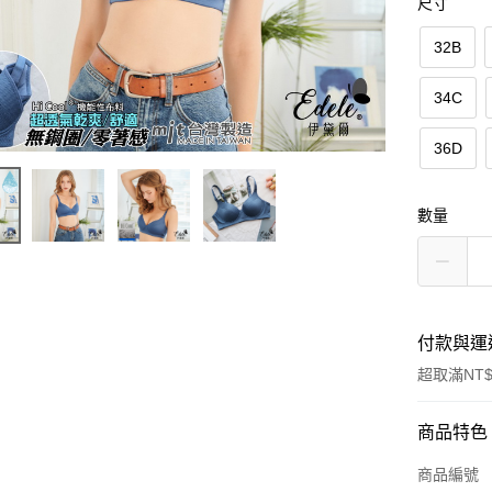
尺寸
32B
34C
36D
數量
付款與運
超取滿NT$
付款方式
商品特色
信用卡一
商品編號