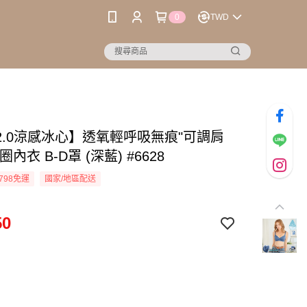
0
TWD
2.0涼感冰心】透氧輕呼吸無痕"可調肩
內衣 B-D罩 (深藍) #6628
798免運
國家/地區配送
50