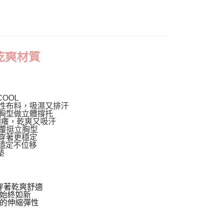
 ｜
D罩杯
貨付款
0，滿NT$799(含以上)免運費
負擔!】無鋼圈$290up
爾富取貨
val │本月上新
紗乾爽材質
0，滿NT$799(含以上)免運費
銷】熱騰騰補貨到
付款
軍破萬件｜透氣無鋼圈
0，滿NT$798(含以上)免運費
OOL
1取貨
性布料，吸濕又排汗
胸型做立體撐托
0，滿NT$799(含以上)免運費
剌癢，乾爽又吸汗
覆挺立胸型
穿著更穩定
穩定不位移
0，滿NT$799(含以上)免運費
墊
00
，穿著乾爽舒適
洗始終如新
特殊的伸縮彈性
10，滿NT$1,000(含以上)免運費