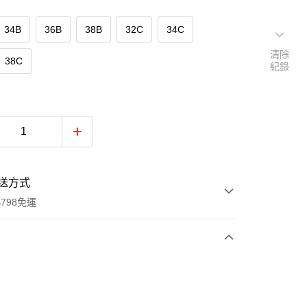
34B
36B
38B
32C
34C
清除
38C
紀錄
送方式
798免運
次付款
付款