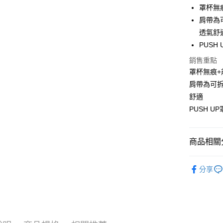
LINE Pay
罩杯無
肩帶為
Apple Pay
透氣舒
街口支付
PUS
悠遊付
銷售重點
罩杯無痕+
ATM付款
肩帶為可
貨到付款
舒適
PUSH 
運送方式
商品相關分
全家取貨
每筆NT$7
軟鋼圈 • 
分享
｜罩杯分類
付款後全
每筆NT$7
｜罩杯分類
New Arri
萊爾富取