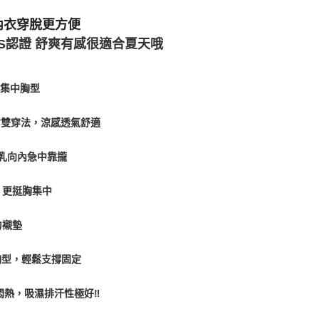
內衣穿脫更方便
S認證 舒爽有感很適合夏天哦
間集中胸型
背雙穿法，涼感透氣舒適
乳向內急中靠攏
，更挺胸集中
勻襯墊
胸型，輕鬆支撐固定
熱，吸濕排汗性極好‼️