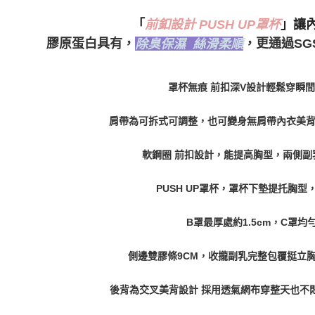
「
前釦設計 PUSH UP罩杯
」讓
膠原蛋白具有，
，更通過SG
除臭保濕 絲滑柔順
罩杯無痕 前扣深V設計輕鬆穿瞬
肩帶為可拆式可調整，也可變身無肩帶內衣美
軟鋼圈 前扣設計，能提高胸型，兩側副
PUSH UP罩杯，罩杯下墊提托胸型
B罩最厚處約1.5cm，C罩均
側邊雙膠條9CM，收攏副乳完整包覆挺立
後背為交叉美背設計 採用透氣網布穿整天也不悶