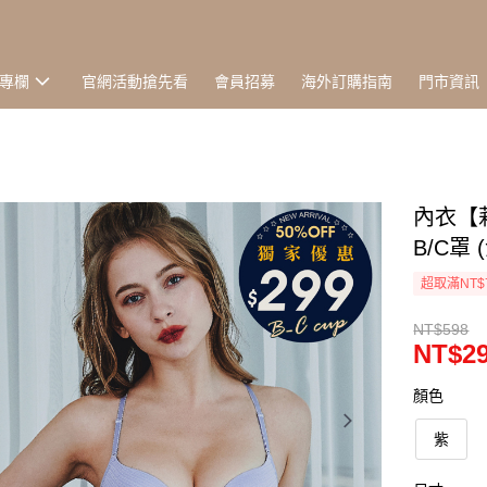
專欄
官網活動搶先看
會員招募
海外訂購指南
門市資訊
內衣【
B/C罩 (
超取滿NT$
NT$598
NT$2
顏色
紫