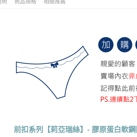
說明
商品規格
相關推薦
每筆NT$7
【小資逛
付款後萊
小巧胸 • 
每筆NT$7
7-11取貨
每筆NT$7
付款後7-1
每筆NT$7
宅配
每筆NT$7
離島宅配
每筆NT$1
貨到付款
每筆NT$1
前扣系列【莉亞瑞絲】- 膠原蛋白軟鋼圈內
國際配送