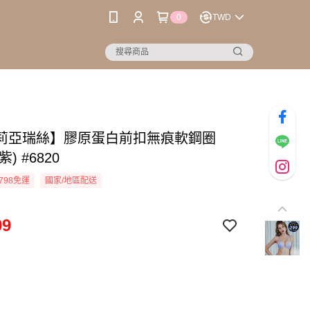
0
TWD
莉亞瑞絲】膠原蛋白前扣無痕軟鋼圈
紫) #6820
798免運
國家/地區配送
99