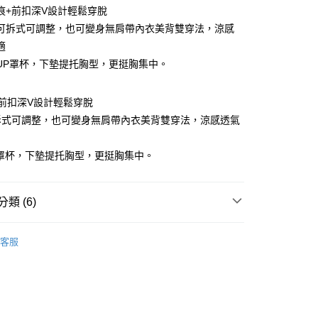
痕+前扣深V設計輕鬆穿脫
可拆式可調整，也可變身無肩帶內衣美背雙穿法，涼感
適
H UP罩杯，下墊提托胸型，更挺胸集中。
前扣深V設計輕鬆穿脫
拆式可調整，也可變身無肩帶內衣美背雙穿法，涼感透氣
UP罩杯，下墊提托胸型，更挺胸集中。
類 (6)
付款
0，滿NT$799(含以上)免運費
集中包覆
客服
 ｜
B罩杯
家取貨
0，滿NT$799(含以上)免運費
 ｜
C罩杯
val │本月上新
貨付款