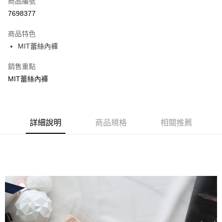
商品編號
超商取貨付款
7698377
LINE Pay
商品特色
Apple Pay
MIT蕾絲內褲
街口支付
銷售重點
MIT蕾絲內褲
悠遊付
ATM付款
貨到付款
詳細說明
商品規格
相關推薦
運送方式
全家取貨付款
每筆NT$70，滿NT$799(含以上)免運費
付款後全家取貨
每筆NT$70，滿NT$799(含以上)免運費
萊爾富取貨付款