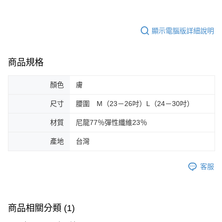
顯示電腦版詳細說明
商品規格
顏色
膚
尺寸
腰圍 M（23－26吋）L（24－30吋）
材質
尼龍77％彈性纖維23％
產地
台灣
客服
商品相關分類 (1)