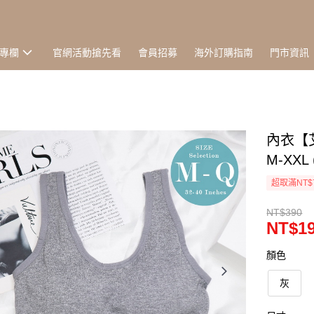
專欄
官網活動搶先看
會員招募
海外訂購指南
門市資訊
內衣【
M-XXL 
超取滿NT$
NT$390
NT$1
顏色
灰