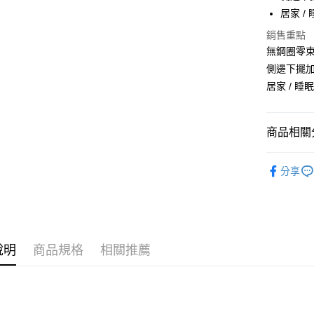
Apple Pay
居家 /
街口支付
銷售重點
無鋼圈零束
悠遊付
側邊下擺加
ATM付款
居家 / 睡
貨到付款
商品相關分
運送方式
無鋼圈 • 
分享
全家取貨
｜罩杯分類
每筆NT$7
｜罩杯分類
付款後全
｜罩杯分類
每筆NT$7
說明
商品規格
相關推薦
【買到賺到
萊爾富取
New Arri
每筆NT$7
付款後萊