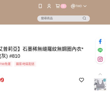
0
TWD
艾普莉亞】石墨稀無縫羅紋無鋼圈內衣*
(灰) #810
798免運
國家/地區配送
99