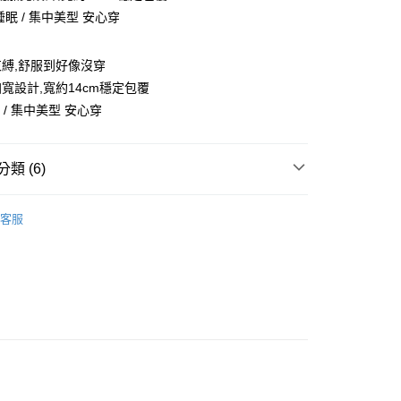
 睡眠 / 集中美型 安心穿
縛,舒服到好像沒穿
寬設計,寬約14cm穩定包覆
眠 / 集中美型 安心穿
類 (6)
拋開束縛
客服
付款
 ｜
B罩杯
0，滿NT$799(含以上)免運費
 ｜
C罩杯
家取貨
 ｜
D罩杯
0，滿NT$799(含以上)免運費
】專區$111up
貨付款
val │本月上新
0，滿NT$799(含以上)免運費
爾富取貨