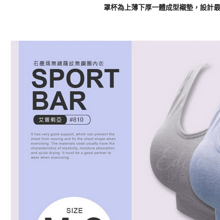
罩杯為上薄下厚一體成型襯墊，設計最