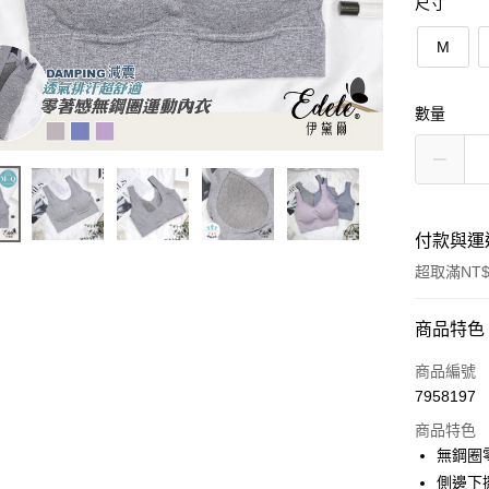
尺寸
M
數量
付款與運
超取滿NT$
付款方式
商品特色
信用卡一
商品編號
7958197
超商取貨
商品特色
LINE Pay
無鋼圈
側邊下