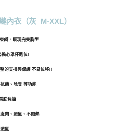
0，滿NT$799(含以上)免運費
付款
內衣（灰 M-XXL）
0，滿NT$798(含以上)免運費
1取貨
零束縛，展現完美胸型
0，滿NT$799(含以上)免運費
擔心罩杯跑位!
0，滿NT$799(含以上)免運費
整的支撐與保護,不易位移!!
、抗菌、除臭 等功能
00
低肩膀負擔
10，滿NT$1,000(含以上)免運費
迫腹肉、透氣、不悶熱
查看運費
超透氣