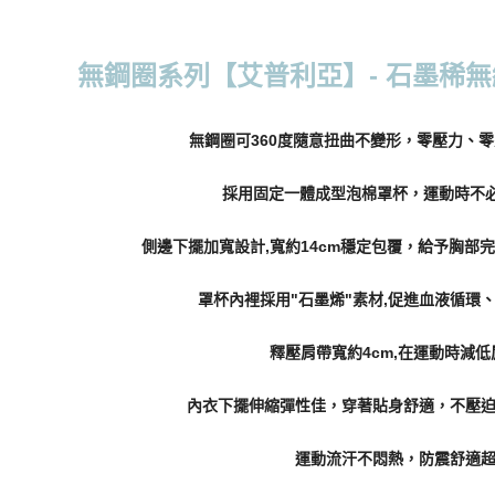
每筆NT$7
7-11取貨
無鋼圈系列【艾普利亞】- 石墨稀無縫
每筆NT$7
付款後7-1
無鋼圈可360度隨意扭曲不變形，零壓力、
每筆NT$7
採用固定一體成型泡棉罩杯，運動時不必
宅配
每筆NT$7
側邊下擺加寬設計,寬約14cm穩定包覆，給予胸部完
離島宅配
罩杯內裡採用"石墨烯"素材,促進血液循環
每筆NT$1
貨到付款
釋壓肩帶寬約4cm,在運動時減
每筆NT$1
內衣下擺伸縮彈性佳，穿著貼身舒適，不壓
國際配送
運動流汗不悶熱，防震舒適