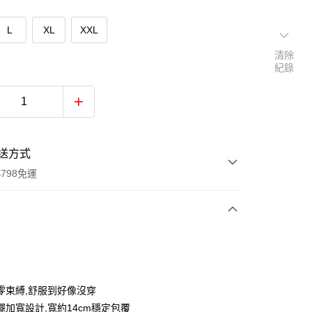
L
XL
XXL
清除
紀錄
送方式
798免運
次付款
付款
零束縛,舒服到好像沒穿
擺加寬設計,寬約14cm穩定包覆