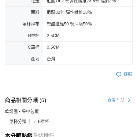
花邊
尼龍74.2 ％彈性纖維23.8％ 縲縈2％
面料
尼龍82％ 彈性纖維18％
罩杯裡布
聚酯纖維50 ％尼龍50％
B罩杯
2.5CM
C罩杯
0.5CM
產地
台灣
客服
商品相關分類 (6)
查看全部
軟鋼圈 • 集中包覆
｜罩杯分類 ｜
B罩杯
本分類熱銷
全站排行