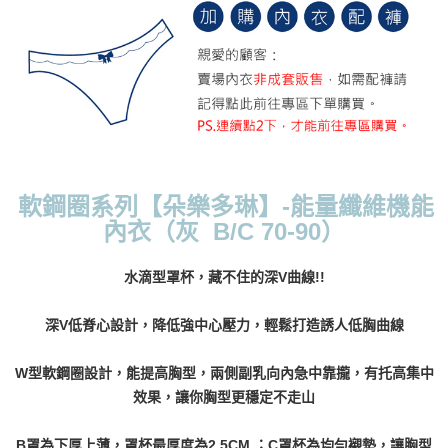
每筆NT$70，滿NT$799(含以上)免運費
付款後萊爾富取貨
每筆NT$70，滿NT$799(含以上)免運費
7-11取貨付款
每筆NT$70，滿NT$798(含以上)免運費
付款後7-11取貨
軟鋼圈系列【朵樂多琳】-能量纖維機能
每筆NT$70，滿NT$799(含以上)免運費
內衣（灰 B/C 70-90）
宅配
水滴型罩杯，藏不住的深V曲線!!
每筆NT$70，滿NT$799(含以上)免運費
離島宅配
深V低脊心設計，降低強中心壓力，輕鬆打造誘人低胸曲線
每筆NT$100
W型軟鋼圈設計，能提高胸型，兩側副乳向內急中靠攏，有托高集中
貨到付款
效果，讓你胸型更穩定不走山
每筆NT$110，滿NT$1,000(含以上)免運費
B罩為下厚上薄，罩杯最厚度為2.5CM ；C罩杯為均勻襯墊，讓胸型
國際配送
查看運費