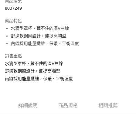
商品編號
超商取貨付款
8007249
LINE Pay
商品特色
Apple Pay
水滴型罩杯，藏不住的深V曲線
舒適軟鋼圈設計，能提高胸型
街口支付
內襯採用能量纖維，保暖、平衡溫度
悠遊付
銷售重點
ATM付款
水滴型罩杯，藏不住的深V曲線
舒適軟鋼圈設計，能提高胸型
貨到付款
內襯採用能量纖維，保暖、平衡溫度
運送方式
全家取貨付款
每筆NT$70，滿NT$799(含以上)免運費
詳細說明
商品規格
相關推薦
付款後全家取貨
每筆NT$70，滿NT$799(含以上)免運費
萊爾富取貨付款