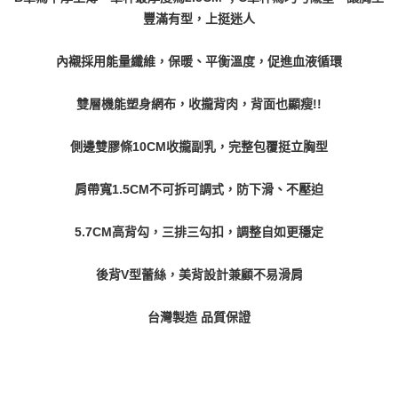
豐滿有型，上挺迷人
內襯採用能量纖維，保暖、平衡溫度，促進血液循環
雙層機能塑身網布，收攏背肉，背面也顯瘦!!
側邊雙膠條10CM收攏副乳，完整包覆挺立胸型
肩帶寬1.5CM不可拆可調式，防下滑、不壓迫
5.7CM高背勾，三排三勾扣，調整自如更穩定
後背V型蕾絲，美背設計兼顧不易滑肩
台灣製造 品質保證