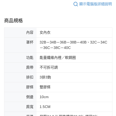
顯示電腦版詳細說明
商品規格
內容
女內衣
罩杯
32B－34B－36B－38B－40B、32C－34C
－36C－38C－40C
功能
能量纖維內裡／軟鋼圈
肩帶
不可拆可調
排扣
3排3鉤
膠條
雙膠條
側邊
10cm
肩寬
1.5CM