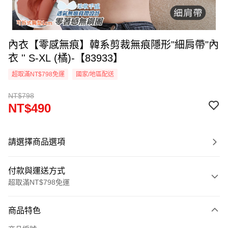
內衣【零感無痕】韓系剪裁無痕隱形"細肩帶"內
衣 '' S-XL (橘)-【83933】
超取滿NT$798免運
國家/地區配送
NT$798
NT$490
請選擇商品選項
付款與運送方式
超取滿NT$798免運
付款方式
商品特色
信用卡一次付款