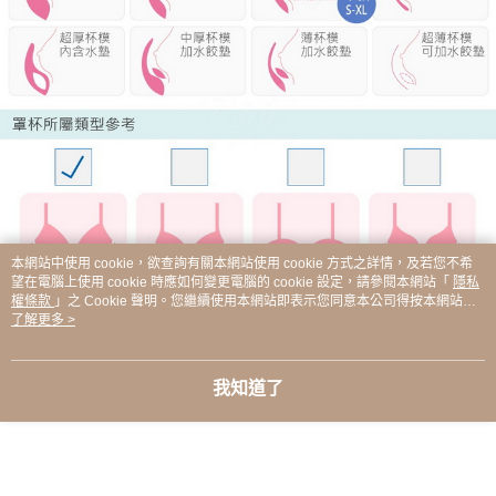
本網站中使用 cookie，欲查詢有關本網站使用 cookie 方式之詳情，及若您不希
望在電腦上使用 cookie 時應如何變更電腦的 cookie 設定，請參閱本網站「
隱私
權條款
」之 Cookie 聲明。您繼續使用本網站即表示您同意本公司得按本網站使
用條款之 Cookie 聲明使用 cookie。
了解更多 >
我知道了