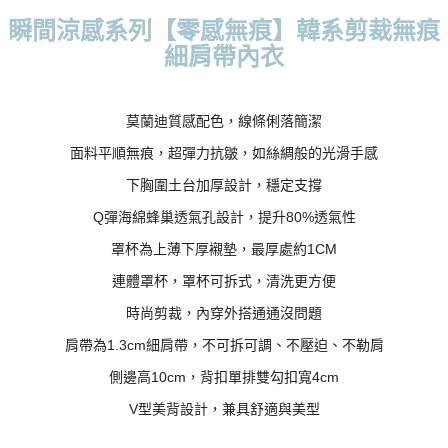
瞬間涼感系列【零感無痕】韓系剪裁無痕
每筆NT$70，滿NT$799(含以上)免運費
細肩帶內衣
付款後萊爾富取貨
每筆NT$70，滿NT$799(含以上)免運費
莫蘭迪質感配色，線條俐落簡潔
7-11取貨付款
每筆NT$70，滿NT$798(含以上)免運費
面料平順無痕，超彈力抗皺，如絲綢般的光滑手感
下胸圍土台加厚設計，穩定支撐
付款後7-11取貨
每筆NT$70，滿NT$799(含以上)免運費
Q彈海綿蜂巢透氣孔設計，提升80%透氣性
罩杯為上薄下厚襯墊，最厚處約1CM
宅配
每筆NT$70，滿NT$799(含以上)免運費
連體罩杯，罩杯可拆式，清洗更方便
時尚剪裁，內穿外搭通通沒問題
離島宅配
每筆NT$100
肩帶為1.3cm細肩帶，不可拆可調、不壓迫、不勒肩
側邊高10cm，背扣單排雙勾扣寬4cm
貨到付款
每筆NT$110，滿NT$1,000(含以上)免運費
V型美背設計，兼具舒適與美型
國際配送
查看運費