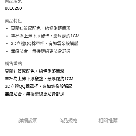
商品編號
超商取貨付款
8816250
LINE Pay
商品特色
Apple Pay
莫蘭迪質感配色，線條俐落簡潔
罩杯為上薄下厚襯墊，最厚處約1CM
街口支付
3D立體QQ棉罩杯，有如雲朵般觸感
悠遊付
無痕貼合，無接縫線更貼身舒適
ATM付款
銷售重點
莫蘭迪質感配色，線條俐落簡潔
貨到付款
罩杯為上薄下厚襯墊，最厚處約1CM
3D立體QQ棉罩杯，有如雲朵般觸感
運送方式
無痕貼合，無接縫線更貼身舒適
全家取貨付款
每筆NT$70，滿NT$799(含以上)免運費
付款後全家取貨
詳細說明
商品規格
相關推薦
每筆NT$70，滿NT$799(含以上)免運費
萊爾富取貨付款