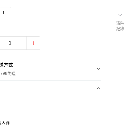
L
清除
紀錄
送方式
798免運
次付款
付款
絲內褲