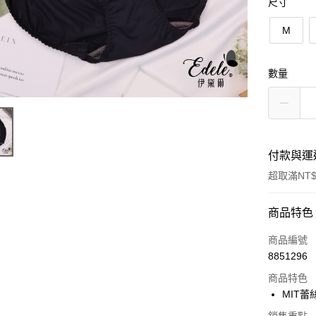
尺寸
M
數量
付款與運
超取滿NT$
付款方式
商品特色
信用卡一
商品編號
8851296
超商取貨
商品特色
LINE Pay
MIT蕾