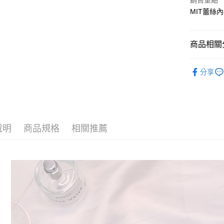
Apple Pay
銷售重點
MIT蕾絲
街口支付
悠遊付
商品相關分
ATM付款
單買也可以
分享
貨到付款
運送方式
全家取貨
說明
商品規格
相關推薦
每筆NT$7
付款後全
每筆NT$7
萊爾富取
每筆NT$7
付款後萊