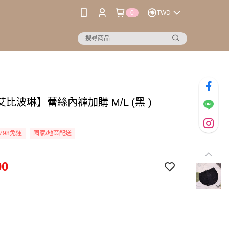
0
TWD
比波琳】蕾絲內褲加購 M/L (黑 )
798免運
國家/地區配送
90