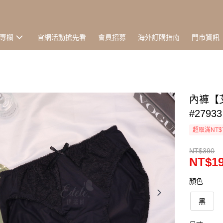
專欄
官網活動搶先看
會員招募
海外訂購指南
門市資訊
內褲【艾
#27933
超取滿NT$
NT$390
NT$1
顏色
黑