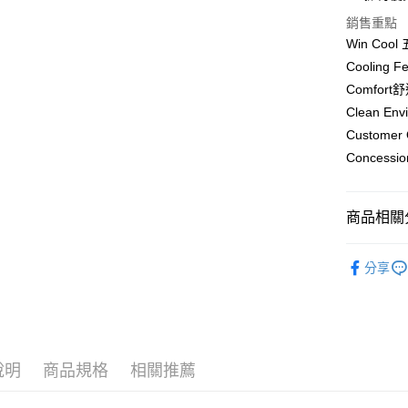
Apple Pay
銷售重點
街口支付
Win Coo
Cooling 
悠遊付
Comfort
ATM付款
Clean En
貨到付款
Customer
Concess
運送方式
商品相關分
全家取貨
每筆NT$7
無鋼圈 • 
分享
｜罩杯分類
付款後全
每筆NT$7
｜罩杯分類
｜罩杯分類
萊爾富取
說明
商品規格
相關推薦
每筆NT$7
｜罩杯分類
付款後萊
【Zero零