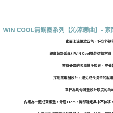
每筆NT$7
New Arri
7-11取貨
每筆NT$7
WIN COOL無鋼圈系列【沁涼戀曲】- 
付款後7-1
每筆NT$7
素面沁涼優雅四色，好穿舒適
宅配
親膚超舒感專利WIN Cool機能透氣材質
每筆NT$7
離島宅配
擁有優異的吸濕排汗效果，穿著
每筆NT$1
採用無鋼圈設計，避免成長胸型的壓
貨到付款
每筆NT$1
罩杯為均勻薄墊設計厚度約為0.
國際配送
內襯為一體成型襯墊，脅邊11cm，胸部穩定集中不位移