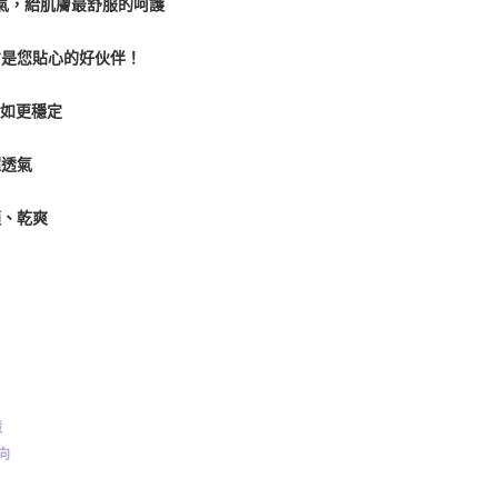
氣，給肌膚最舒服的呵護
背是您貼心的好伙伴！
自如更穩定
超透氣
適、乾爽
境
導向