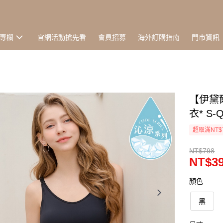
專欄
官網活動搶先看
會員招募
海外訂購指南
門市資訊
【伊黛爾
衣* S-
超取滿NT$
NT$798
NT$3
顏色
黑