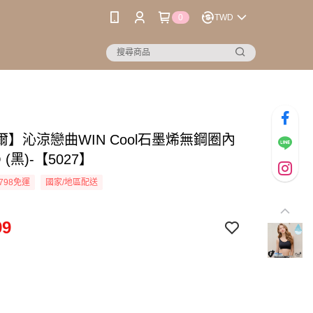
0
TWD
】沁涼戀曲WIN Cool石墨烯無鋼圈內
Q (黑)-【5027】
798免運
國家/地區配送
99