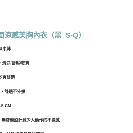
0，滿NT$799(含以上)免運費
val │本月上新
付款
0，滿NT$798(含以上)免運費
素面涼感美胸內衣（黑 S-Q）
1取貨
0，滿NT$799(含以上)免運費
無束縛
，清涼/舒壓/乾爽
0，滿NT$799(含以上)免運費
乾爽舒適
00
迫，舒適不外擴
10，滿NT$1,000(含以上)免運費
5 CM
查看運費
，無膠條設計減少大動作的不適感