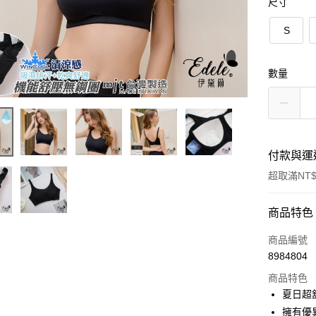
尺寸
S
數量
付款與運
超取滿NT$
付款方式
商品特色
信用卡一
商品編號
8984804
超商取貨
商品特色
LINE Pay
夏日超舒
擁有優