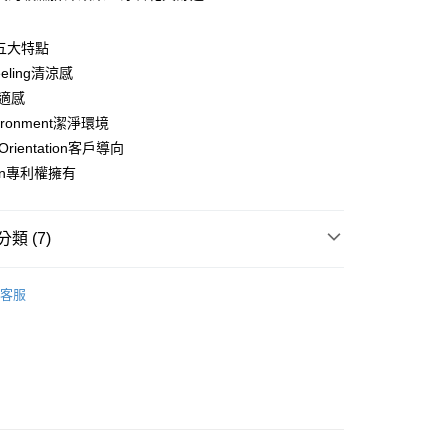
l 五大特點
Feeling清涼感
舒適感
vironment潔淨環境
 Orientation客戶導向
ion專利權擁有
類 (7)
付款
0，滿NT$799(含以上)免運費
拋開束縛
客服
 ｜
A罩杯
家取貨
0，滿NT$799(含以上)免運費
 ｜
B罩杯
 ｜
C罩杯
貨付款
0，滿NT$799(含以上)免運費
 ｜
D罩杯
爾富取貨
負擔!】無鋼圈$290up