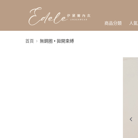
商品分類
人氣
首頁
無鋼圈 • 拋開束縛