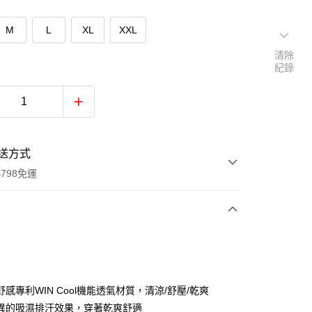
M
L
XL
XXL
清除
紀錄
送方式
798免運
次付款
付款
感專利WIN Cool機能透氣材質，清涼/舒壓/乾爽
異的吸濕排汗效果，穿著乾爽舒適