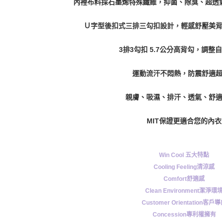
內裡布料採石墨烯特殊纖維，抑菌、除臭、超透
Ｕ字型後扣式三排三勾扣設計，輕感舒壓美
3排3勾扣 5.7公分高背勾，調整
運動流汗不悶熱，防震舒適
親膚、吸濕、排汗、透氣、舒
MIT保證更適合您的內衣
Win Cool 五大特點
Cooling Feeling清涼感
Comfort舒適感
Clean Environment潔淨環
Customer Orientation客戶
Concession專利權擁有