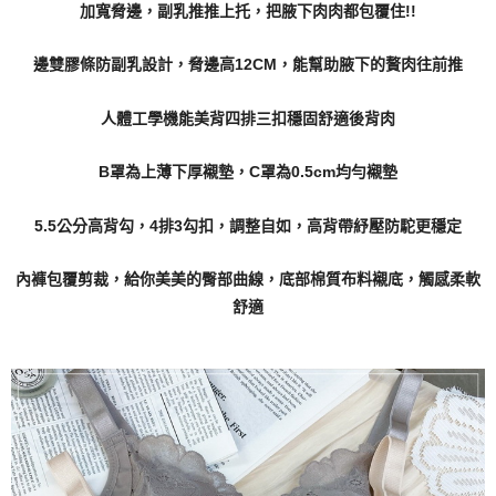
加寬脅邊，副乳推推上托，把腋下肉肉都包覆住!!
邊雙膠條防副乳設計，脅邊高12CM，能幫助腋下的贅肉往前推
人體工學機能美背四排三扣穩固舒適後背肉
B罩為上薄下厚襯墊，C罩為0.5cm均勻襯墊
5.5公分高背勾，4排3勾扣，調整自如，高背帶紓壓防駝更穩定
內褲包覆剪裁，給你美美的臀部曲線，底部棉質布料襯底，觸感柔軟
舒適