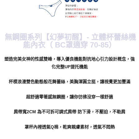
每筆NT$70，滿NT$799(含以上)免運費
付款後萊爾富取貨
每筆NT$70，滿NT$799(含以上)免運費
無鋼圈系列【幻夢初醒】- 立體杯蕾絲機
7-11取貨付款
能內衣（ BC罩適穿 70-85
）
每筆NT$70，滿NT$798(含以上)免運費
塑造完美女神的性感雙峰，導入優良機能對抗地心引力設計概念，強
付款後7-11取貨
化完整UP提托機能
每筆NT$70，滿NT$799(含以上)免運費
宅配
杯模浪漫雙色動態般花舞蕾絲，美胸渾圓立挺，讓視覺更加豐滿
每筆NT$70，滿NT$799(含以上)免運費
超舒適零著感無鋼圈，讓你彷彿沒穿一樣舒適
離島宅配
每筆NT$100
肩帶寬2CM 為不可拆可調式肩帶 防下滑，不壓迫，不勒肩
貨到付款
罩杯內裡透氣Q棉，乾爽親膚素材，透氣不悶熱
每筆NT$110，滿NT$1,000(含以上)免運費
國際配送
查看運費