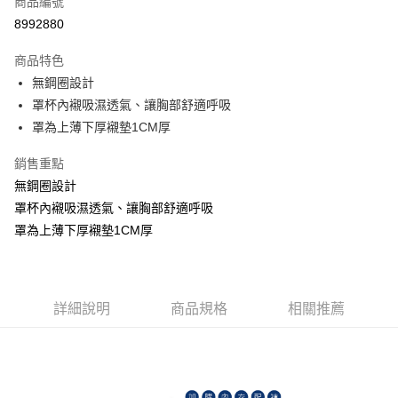
商品編號
超商取貨付款
8992880
LINE Pay
商品特色
Apple Pay
無鋼圈設計
罩杯內襯吸濕透氣、讓胸部舒適呼吸
街口支付
罩為上薄下厚襯墊1CM厚
悠遊付
銷售重點
ATM付款
無鋼圈設計
罩杯內襯吸濕透氣、讓胸部舒適呼吸
貨到付款
罩為上薄下厚襯墊1CM厚
運送方式
全家取貨付款
每筆NT$70，滿NT$799(含以上)免運費
詳細說明
商品規格
相關推薦
付款後全家取貨
每筆NT$70，滿NT$799(含以上)免運費
萊爾富取貨付款