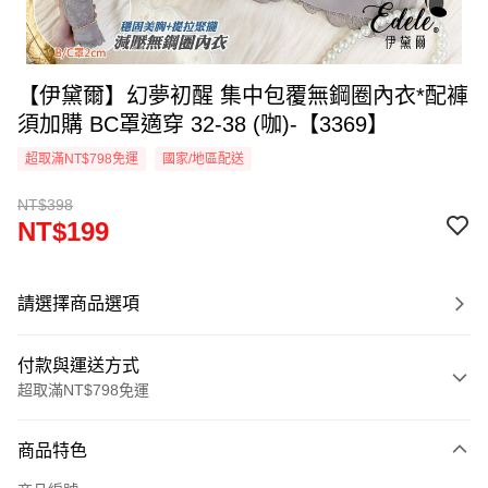
【伊黛爾】幻夢初醒 集中包覆無鋼圈內衣*配褲
須加購 BC罩適穿 32-38 (咖)-【3369】
超取滿NT$798免運
國家/地區配送
NT$398
NT$199
請選擇商品選項
付款與運送方式
超取滿NT$798免運
付款方式
商品特色
信用卡一次付款