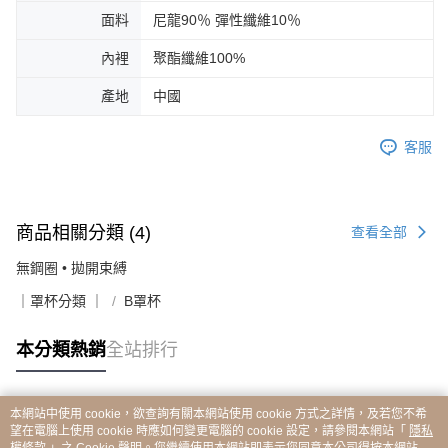
面料
尼龍90％ 彈性纖維10％
內裡
聚酯纖維100%
產地
中國
客服
商品相關分類 (4)
查看全部
無鋼圈 • 拋開束縛
｜罩杯分類 ｜
B罩杯
本分類熱銷
全站排行
本網站中使用 cookie，欲查詢有關本網站使用 cookie 方式之詳情，及若您不希
熱門標籤
望在電腦上使用 cookie 時應如何變更電腦的 cookie 設定，請參閱本網站「
隱私