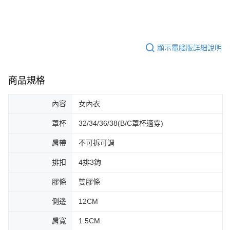
顯示電腦版詳細說明
商品規格
內容
女內衣
罩杯
32/34/36/38(B/C罩杯適穿)
肩帶
不可拆可調
排扣
4排3鉤
膠條
雙膠條
側邊
12CM
肩寬
1.5CM