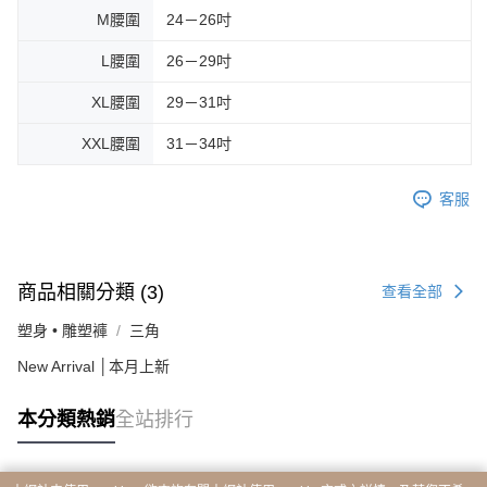
M腰圍
24－26吋
L腰圍
26－29吋
XL腰圍
29－31吋
XXL腰圍
31－34吋
客服
商品相關分類 (3)
查看全部
塑身 • 雕塑褲
三角
New Arrival │本月上新
本分類熱銷
全站排行