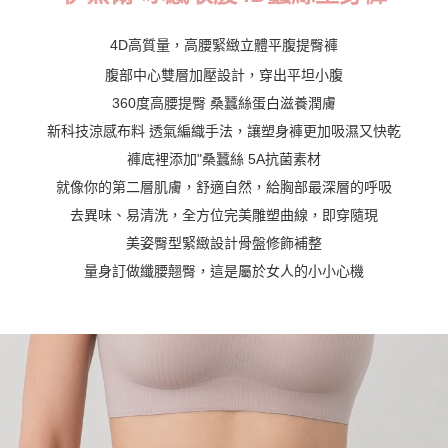
每筆NT$70，滿NT$799(含以上)免運費
4D高質量，高腰緊緻立體平腹提臀褲
付款後萊爾富取貨
腹部中心雙層加壓設計，穿出平坦小腹
每筆NT$70，滿NT$799(含以上)免運費
360度高腰提臀 桑蠶絲蛋白滋養潤膚
7-11取貨付款
新科技涼感布料 透氣編織手法，讓塑身褲更加吸濕又快乾
每筆NT$70，滿NT$798(含以上)免運費
褲底裡添加"桑蠶絲 5A抗菌素材
就像你的第二層肌膚，舒適自然，給胸部最深層的呼吸
付款後7-11取貨
去異味、易清洗，全方位完美雕塑曲線，即穿隨現
每筆NT$70，滿NT$799(含以上)免運費
美姿臀型緊緻設計骨盤修飾補整
宅配
量身訂做纖腰翹臀，這是屬於女人的小小心機
每筆NT$70，滿NT$799(含以上)免運費
離島宅配
每筆NT$100
貨到付款
每筆NT$110，滿NT$1,000(含以上)免運費
國際配送
查看運費