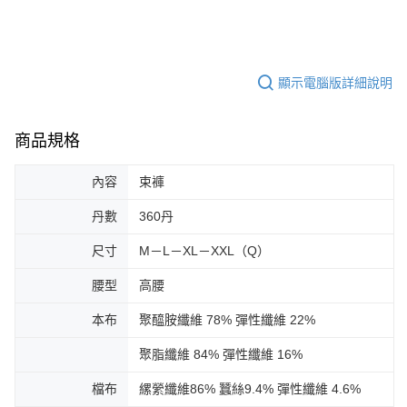
顯示電腦版詳細說明
商品規格
內容
束褲
丹數
360丹
尺寸
M－L－XL－XXL（Q）
腰型
高腰
本布
聚醯胺纖維 78% 彈性纖維 22%
聚脂纖維 84% 彈性纖維 16%
檔布
縲縈纖維86% 蠶絲9.4% 彈性纖維 4.6%