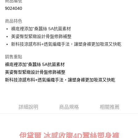
商品編號
超商取貨付款
9024040
LINE Pay
商品特色
Apple Pay
褲底裡添加"桑蠶絲 5A抗菌素材
美姿臀型緊緻設計骨盤修飾補整
街口支付
新科技涼感布料+透氣編織手法，讓塑身褲更加吸濕又快乾
悠遊付
銷售重點
ATM付款
褲底裡添加"桑蠶絲 5A抗菌素材
美姿臀型緊緻設計骨盤修飾補整
貨到付款
新科技涼感布料+透氣編織手法，讓塑身褲更加吸濕又快乾
運送方式
全家取貨付款
每筆NT$70，滿NT$799(含以上)免運費
詳細說明
商品規格
相關推薦
付款後全家取貨
每筆NT$70，滿NT$799(含以上)免運費
伊黛爾 冰感收腹4D蠶絲塑身褲
萊爾富取貨付款