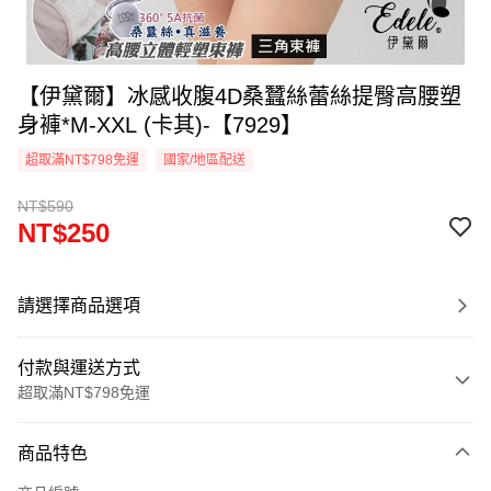
【伊黛爾】冰感收腹4D桑蠶絲蕾絲提臀高腰塑
身褲*M-XXL (卡其)-【7929】
超取滿NT$798免運
國家/地區配送
NT$590
NT$250
請選擇商品選項
付款與運送方式
超取滿NT$798免運
付款方式
商品特色
信用卡一次付款