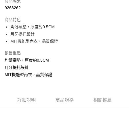
商品編號
超商取貨付款
9268262
LINE Pay
商品特色
Apple Pay
均薄襯墊，厚度約0.5CM
月牙提托設計
街口支付
MIT機能型內衣，品質保證
悠遊付
銷售重點
ATM付款
均薄襯墊，厚度約0.5CM
月牙提托設計
貨到付款
MIT機能型內衣，品質保證
運送方式
全家取貨付款
每筆NT$70，滿NT$799(含以上)免運費
詳細說明
商品規格
相關推薦
付款後全家取貨
每筆NT$70，滿NT$799(含以上)免運費
萊爾富取貨付款