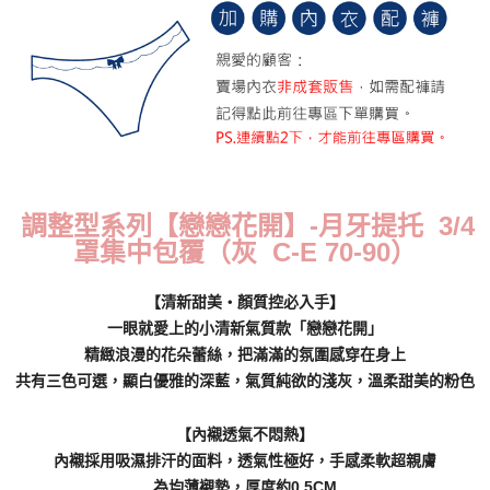
每筆NT$70，滿NT$799(含以上)免運費
付款後萊爾富取貨
每筆NT$70，滿NT$799(含以上)免運費
7-11取貨付款
每筆NT$70，滿NT$798(含以上)免運費
付款後7-11取貨
調整型系列【戀戀花開】-月牙提托 3/4
每筆NT$70，滿NT$799(含以上)免運費
罩集中包覆（灰 C-E 70-90）
宅配
【清新甜美‧顏質控必入手】
每筆NT$70，滿NT$799(含以上)免運費
一眼就愛上的小清新氣質款「戀戀花開」
離島宅配
精緻浪漫的花朵蕾絲，把滿滿的氛圍感穿在身上
每筆NT$100
共有三色可選，顯白優雅的深藍，氣質純欲的淺灰，溫柔甜美的粉色
貨到付款
【內襯透氣不悶熱】
每筆NT$110，滿NT$1,000(含以上)免運費
內襯採用吸濕排汗的面料，透氣性極好，手感柔軟超親膚
為均薄襯墊，厚度約0.5CM
國際配送
查看運費