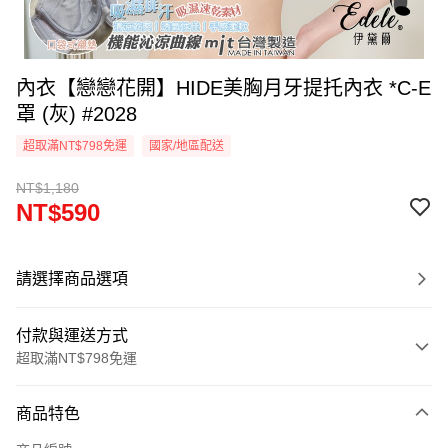
內衣【戀戀花開】HIDE美胸月牙提托內衣 *C-E
罩 (灰) #2028
超取滿NT$798免運
國家/地區配送
NT$1,180
NT$590
請選擇商品選項
付款與運送方式
超取滿NT$798免運
付款方式
商品特色
信用卡一次付款