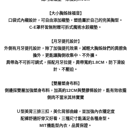
【大小胸姊妹福音】
口袋式內襯設計，可自由添加襯墊，塑造屬於自己的完美胸型。
C-E罩杯皆無附贈可拆式魔術水餃襯墊。
【月牙提托設計】
外側有月牙提托設計，除了加強提托效果，減輕大胸姊妹們的肩膀負
擔外，更能讓胸側收集中、不外擴。
肩帶為不可拆可調式，搭配月牙拉提，肩帶寬約1.8CM，防下滑設
計、不壓迫。
【雙層塑身布料】
側邊採雙層加強塑身布料，加高約12CM與雙膠條設計，能有效收攏
側肉不當米其林寶寶
Ｕ型美背三排三扣，美化背部曲線，並加強內衣穩定度
配褲舒適好穿又好看，三種尺寸能滿足各種身型。
MIT機能型內衣，品質保證。